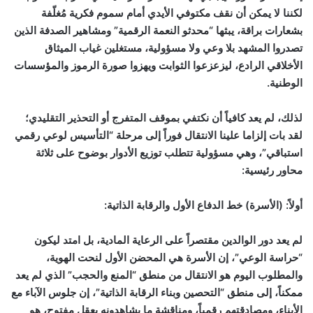
لكننا لا يمكن أن نقف مكتوفي الأيدي أمام سموم فكرية مُغلّفة
بشعارات براقة، يبثها “محدثو النعمة الرقمية” ومشاهير الصدفة الذين
تصدروا المشهد بلا وعي ولا مسؤولية، مستغلين غياب الميثاق
الأخلاقي الرادع، ليزعزعوا الثوابت ويهزوا صورة الرموز والمؤسسات
الوطنية.
لذلك، لم يعد كافياً أن نكتفي بموقف المتفرج أو التحذير التقليدي؛
لقد بات إلزاما علينا الانتقال فوراً إلى مرحلة “التأسيس لوعي رقمي
استباقي”، وهي مسؤولية تتطلب توزيع الأدوار بوضوح على ثلاثة
محاور رئيسية:
أولاً: (الأسرة) خط الدفاع الأول والرقابة الذاتية:
لم يعد دور الوالدين مقتصراً على الرعاية المادية، بل امتد ليكون
“حراسة الوعي”، إن الأسرة هي المحضن الأول لنحت الهوية،
والمطلوب اليوم هو الانتقال من منطق “المنع والحجب” الذي لم يعد
ممكناً، إلى منطق “التحصين وبناء الرقابة الذاتية”، إن جلوس الآباء مع
الأبناء، ومصادقتهم رقمياً، ومناقشة ما يشاهدونه بعقل مفتوح، هو