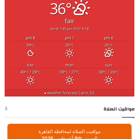
36°
fair
7:43 pm EEST
6:18 am
8 pm
7 pm
6 pm
34
35
35
°C
°C
°C
tue
mon
sun
40
/ 28
39
/ 27
38
/ 26
°C
°C
°C
°C
°C
°C
weather forecast ▸
Cairo, EG
مواقيت الصلاة
مواقيت الصلاة لمحافظة القاهرة
السبت, 8th أغسطس, 2026