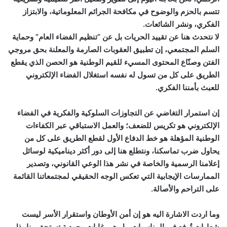
تتسم بالحزم والوضوح في مكافحة الجرائم المعلوماتية، والابتزاز
الفكري، ونشر الشائعات.
لا نتحدث هنا عن تقييد الحريات بل عن “تنظيم الفضاء العام” وحماية
السلم المجتمعي، إن تطبيق العقوبات الصارمة والمعلنة بحق مروجي
الفتن وصنّاع المحتوى المسيء للقيم الوطنية هو الحصن الذي يقطع
الطريق على كل من تسول له نفسه استغلال الفضاء الإلكتروني
للعبث بأمننا الفكري.
إن استمرار التغاضي عن التجاوزات السلوكية والفكرية في الفضاء
الإلكتروني هو تكريس للضعف؛ والعمل الاستباقي عبر الكفاءات
الوطنية المؤهلة هو خط الدفاع الأول لقطع الطريق على كل من
يحاول ضرب تماسكنا، ونتطلع هنا إلى دور أكثر ديناميكية لوسائل
إعلامنا الرسمية والخاصة في نشر هذا الوعي القانوني، وتصدير
الممارسات الإيجابية التي تعكس الوجه الحقيقي لمجتمعاتنا القائمة
على التراحم والأصالة.
وما اردت الاشارة اليه هو إن أمن الأوطان واستقرار الأسر ليست
شعارات تُرفع في المناسبات، بل هي غايات وجودية تستحق منا بذل