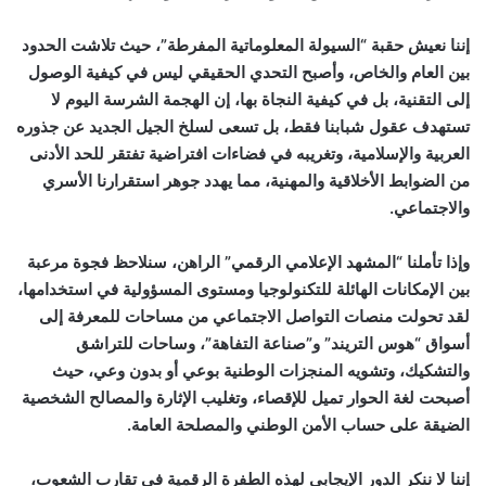
إننا نعيش حقبة “السيولة المعلوماتية المفرطة”، حيث تلاشت الحدود
بين العام والخاص، وأصبح التحدي الحقيقي ليس في كيفية الوصول
إلى التقنية، بل في كيفية النجاة بها، إن الهجمة الشرسة اليوم لا
تستهدف عقول شبابنا فقط، بل تسعى لسلخ الجيل الجديد عن جذوره
العربية والإسلامية، وتغريبه في فضاءات افتراضية تفتقر للحد الأدنى
من الضوابط الأخلاقية والمهنية، مما يهدد جوهر استقرارنا الأسري
والاجتماعي.
وإذا تأملنا “المشهد الإعلامي الرقمي” الراهن، سنلاحظ فجوة مرعبة
بين الإمكانات الهائلة للتكنولوجيا ومستوى المسؤولية في استخدامها،
لقد تحولت منصات التواصل الاجتماعي من مساحات للمعرفة إلى
أسواق “هوس التريند” و”صناعة التفاهة”، وساحات للتراشق
والتشكيك، وتشويه المنجزات الوطنية بوعي أو بدون وعي، حيث
أصبحت لغة الحوار تميل للإقصاء، وتغليب الإثارة والمصالح الشخصية
الضيقة على حساب الأمن الوطني والمصلحة العامة.
إننا لا ننكر الدور الإيجابي لهذه الطفرة الرقمية في تقارب الشعوب،