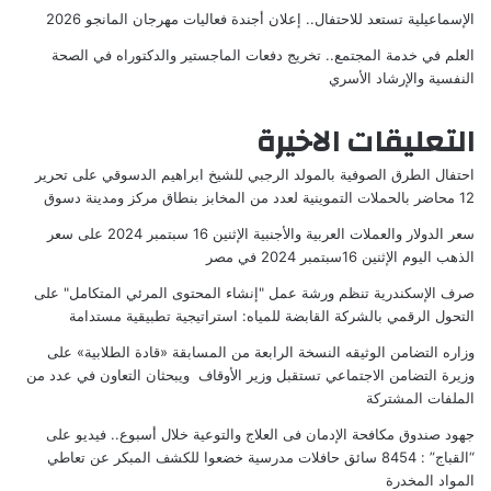
الإسماعيلية تستعد للاحتفال.. إعلان أجندة فعاليات مهرجان المانجو 2026
العلم في خدمة المجتمع.. تخريج دفعات الماجستير والدكتوراه في الصحة
النفسية والإرشاد الأسري
التعليقات الاخيرة
احتفال الطرق الصوفية بالمولد الرجبي للشيخ ابراهيم الدسوقي
على
تحرير
12 محاضر بالحملات التموينية لعدد من المخابز بنطاق مركز ومدينة دسوق
سعر الدولار والعملات العربية والأجنبية الإثنين 16 سبتمبر 2024
على
سعر
الذهب اليوم الإثنين 16سبتمبر 2024 في مصر
صرف الإسكندرية تنظم ورشة عمل "إنشاء المحتوى المرئي المتكامل"
على
التحول الرقمي بالشركة القابضة للمياه: استراتيجية تطبيقية مستدامة
وزاره التضامن الوثيقه النسخة الرابعة من المسابقة «قادة الطلابية»
على
وزيرة التضامن الاجتماعي تستقبل وزير الأوقاف ويبحثان التعاون في عدد من
الملفات المشتركة
جهود صندوق مكافحة الإدمان فى العلاج والتوعية خلال أسبوع.. فيديو
على
“القباج” : 8454 سائق حافلات مدرسية خضعوا للكشف المبكر عن تعاطي
المواد المخدرة