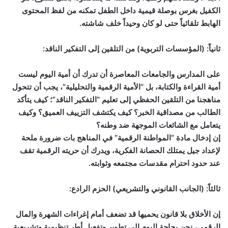
الكفيل بغرس بوصلة قيمية داخل الطفل تمكنه من لفظ المحتوى
الهابط تلقائياً حتى لو كان وحيداً خلف شاشته.
ثانياً: (المؤسسات التربوية) من التلقين إلى التفكير الناقد:
على المدارس والجامعات المعاصرة أن تدرك أن أمية اليوم ليست
أمية القراءة والكتابة، بل “الأمية الرقمية والتحليلية”، يجب أن تتحول
مناهجنا من التلقين الحفظي إلى تعليم “التفكير الناقد”؛ كيف يتأكد
الطالب من مصداقية الخبر؟ كيف يكتشف التزييف العميق؟ وكيف
يتعامل مع الشائعات الموجهة ضد وطنه؟
إن إدخال مادة “المواطنة الرقمية” في المناهج بات ضرورة ملحة
لإعداد جيل يمتلك الحصانة الفكرية، ويدرك أن حريته الرقمية تقف
عند حدود احترام مقدسات مجتمعه وثوابته.
ثالثاً: (الجانب القانوني والتشريعي) الحزم الرادع:
إن الأخلاق بلا قانون يحميها قد تضعف أمام إغراءات الشهرة والمال
الرقمي، نحن بحاجة اليوم إلى تطوير وتفعيل أطر تنظيمية وتشريعية