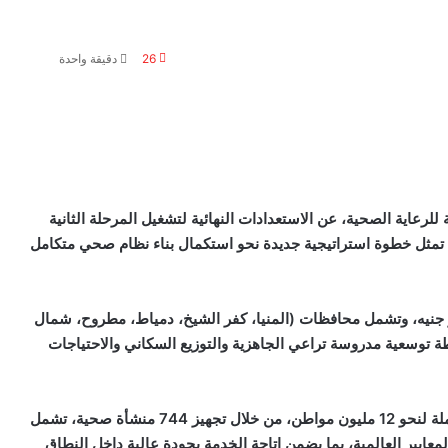
26
دقيقة واحدة
لرعاية الصحية، عن الاستعدادات النهائية لتشغيل المرحلة الثانية
 تمثل خطوة استراتيجية جديدة نحو استكمال بناء نظام صحي متكامل
التكلفة الإجمالية للمرحلة الثانية تتجاوز 115 مليار جنيه، وتشمل محافظات (المنيا، كفر الشيخ، دمياط، مطروح، شمال
 توسعية مدروسة تراعي الجاهزية والتوزيع السكاني والاحتياجات
وأشار إلى أن المنظومة تستهدف تقديم خدمات صحية متكاملة لنحو 12 مليون مواطن، من خلال تجهيز 744 منشأة صحية، تشمل
 لأحدث المعايير العالمية، بما يضمن إتاحة الخدمة بجودة عالية داخل النطاق