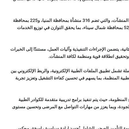
وكشف الدكتور أحمد السبكي عن الخريطة التفصيلية لتوزيع المنشآت، والتي تضم 316 منشأة بمحافظة المنيا، و225 بمحافظة
كفر الشيخ، و93 بمحافظة دمياط، و58 بمحافظة مطروح، و52 بمحافظة شمال سيناء، بما يحقق التوازن في توزيع الخدمات
انية، يتضمن الإجراءات التنفيذية وآليات العمل، مستندًا إلى الخبرات
ء وتحقيق انطلاقة قوية ومنظمة لكافة المنشآت.
ة تشمل تطبيق الملفات الطبية الإلكترونية، والربط الإلكتروني بين
طبية المنظمة، بما يسهم في تحسين كفاءة التشغيل وتعزيز تجربة
لمنظومة، حيث يتم تنفيذ برامج تدريبية متقدمة للكوادر الطبية
الجودة، وبما يعزز من مهارات التواصل مع المرضى وتحسين مستوى
نظومة التأمين الصحي الشامل يُجسد إرادة سياسية راسخة، ويعكس