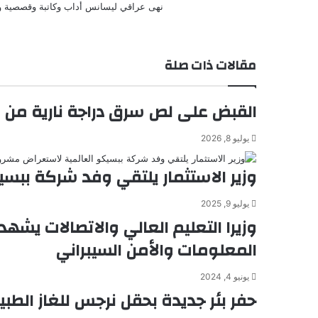
نهى عراقي ليسانس أداب وكاتبة وقصصية وش
l
i
إ
t
ر
ة
ي
r
t
a
ع
ن
ب
k
س
t
ر
ت
مقالات ذات صلة
ا
e
ل
ب
القبض على لص سرق دراجة نارية من ع
ر
ي
يوليو 8, 2026
د
وزير الاستثمار يلتقي وفد شركة بب
يوليو 9, 2025
وزيرا التعليم العالي والاتصالات يشه
المعلومات والأمن السيبراني
يونيو 4, 2024
حفر بئر جديدة بحقل نرجس للغاز الطب