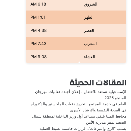
الشروق
6:18 AM
الظهر
1:01 PM
العصر
4:38 PM
المغرب
7:43 PM
العشاء
9:08 PM
المقالات الحديثة
الإسماعيلية تستعد للاحتفال.. إعلان أجندة فعاليات مهرجان
المانجو 2026
العلم في خدمة المجتمع.. تخريج دفعات الماجستير والدكتوراه
في الصحة النفسية والإرشاد الأسري
محافظ المنيا يلتقي مساعد أول وزير الداخلية لمنطقة شمال
الصعيد بمقر مديرية الأمن
بسبب “الزي والتبرعات”.. قرارات حاسمة لضبط العملية