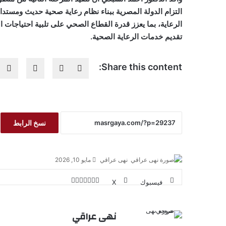
التزام الدولة المصرية ببناء نظام رعاية صحية حديث ومستدا
الرعاية، بما يعزز قدرة القطاع الصحي على تلبية احتياجات 
تقديم خدمات الرعاية الصحية.
Share this content:
نسخ الرابط
نهى عراقي
مايو 10, 2026
فيسبوك
‫X
ل
ب
م
ط
ي
ي
ب
T
R
V
ش
ن
ن
ا
ا
u
e
K
نهى عراقي
ت
ر
ك
d
o
ع
m
ي
ك
د
ة
b
d
n