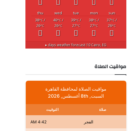
thu
wed
tue
mon
sun
38
/
40
/
39
/
38
/
37
/
°C
°C
°C
°C
°C
26
26
27
27
26
°C
°C
°C
°C
°C
10 days weather forecast ▸
Cairo, EG
مواقيت الصلاة
مواقيت الصلاة لمحافظة القاهرة
السبت, 8th أغسطس, 2026
صلاة
التوقيت
الفجر
4:42 AM