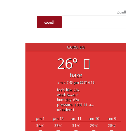
البحث
البحث
CAIRO, EG
26°
haze
7:43 pm EEST
6:18 am
feels like: 28
°c
wind: 8
n
km/h
humidity: 67
%
pressure: 1007.11
mbar
uv index: 1
1 pm
12 pm
11 am
10 am
9 am
34
33
31
29
28
°C
°C
°C
°C
°C