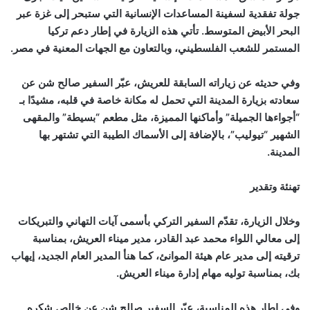
جولة تفقدية لسفينة المساعدات الإنسانية التي ستبحر إلى غزة عبر
البحر الأبيض المتوسط. تأتي هذه الزيارة في إطار دعم تركيا
المستمر للشعب الفلسطيني، وبالتعاون مع الجهات المعنية في مصر.
وفي حديثه عن زياراته السابقة للعريش، عبّر السفير صالح شن عن
سعادته بزيارة المدينة التي تحمل له مكانة خاصة في قلبه، مشيدًا بـ
“أجواءها الجميلة” وأماكنها المميزة، مثل مطعم “بسيطة” والمقهى
الشهير “تيوليب”، بالإضافة إلى الأسماك الطيبة التي تشتهر بها
المدينة.
تهنئة وتقدير
وخلال الزيارة، تقدّم السفير التركي بأسمى آيات التهاني والتبريكات
إلى معالي اللواء محمد عبد القادر، مدير ميناء العريش، بمناسبة
ترقيته إلى مدير عام هيئة الموانئ، كما هنأ المدير العام الجديد، إيهاب
بك، بمناسبة توليه مهام إدارة ميناء العريش.
وفي إطار هذه المناسبة، عبّر السفير صالح شن عن خالص شكره