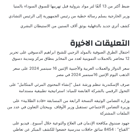
ضبط أكثر من 13 ألفًا لتر مواد بترولية قبل تهريبها للسوق السوداء بالمنيا
وزير الخارجية يسلم رسالة خطية من رئيس الجمهورية إلى الرئيس التشادي
كشف أثري جديد بالدقهلية يوثق آلاف السنين من الاستيطان البشري
التعليقات الاخيرة
احتفال الطرق الصوفية بالمولد الرجبي للشيخ ابراهيم الدسوقي
على
تحرير
12 محاضر بالحملات التموينية لعدد من المخابز بنطاق مركز ومدينة دسوق
سعر الدولار والعملات العربية والأجنبية الإثنين 16 سبتمبر 2024
على
سعر
الذهب اليوم الإثنين 16سبتمبر 2024 في مصر
صرف الإسكندرية تنظم ورشة عمل "إنشاء المحتوى المرئي المتكامل"
على
التحول الرقمي بالشركة القابضة للمياه: استراتيجية تطبيقية مستدامة
وزاره التضامن الوثيقه النسخة الرابعة من المسابقة «قادة الطلابية»
على
وزيرة التضامن الاجتماعي تستقبل وزير الأوقاف ويبحثان التعاون في عدد من
الملفات المشتركة
جهود صندوق مكافحة الإدمان فى العلاج والتوعية خلال أسبوع.. فيديو
على
“القباج” : 8454 سائق حافلات مدرسية خضعوا للكشف المبكر عن تعاطي