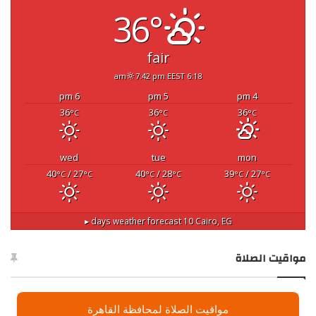
36°
fair
7:42 pm EEST
6:18 am
6 pm
5 pm
4 pm
36
36
36
°C
°C
°C
wed
tue
mon
40
/ 27
40
/ 28
39
/ 27
°C
°C
°C
°C
°C
°C
10 days weather forecast ▸
Cairo, EG
مواقيت الصلاة
مواقيت الصلاة لمحافظة القاهرة