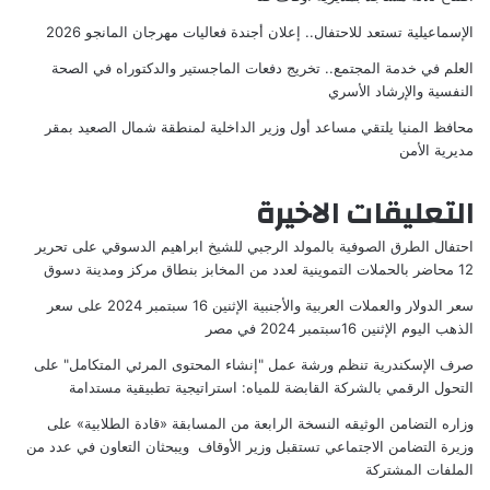
الإسماعيلية تستعد للاحتفال.. إعلان أجندة فعاليات مهرجان المانجو 2026
العلم في خدمة المجتمع.. تخريج دفعات الماجستير والدكتوراه في الصحة
النفسية والإرشاد الأسري
محافظ المنيا يلتقي مساعد أول وزير الداخلية لمنطقة شمال الصعيد بمقر
مديرية الأمن
التعليقات الاخيرة
احتفال الطرق الصوفية بالمولد الرجبي للشيخ ابراهيم الدسوقي
على
تحرير
12 محاضر بالحملات التموينية لعدد من المخابز بنطاق مركز ومدينة دسوق
سعر الدولار والعملات العربية والأجنبية الإثنين 16 سبتمبر 2024
على
سعر
الذهب اليوم الإثنين 16سبتمبر 2024 في مصر
صرف الإسكندرية تنظم ورشة عمل "إنشاء المحتوى المرئي المتكامل"
على
التحول الرقمي بالشركة القابضة للمياه: استراتيجية تطبيقية مستدامة
وزاره التضامن الوثيقه النسخة الرابعة من المسابقة «قادة الطلابية»
على
وزيرة التضامن الاجتماعي تستقبل وزير الأوقاف ويبحثان التعاون في عدد من
الملفات المشتركة