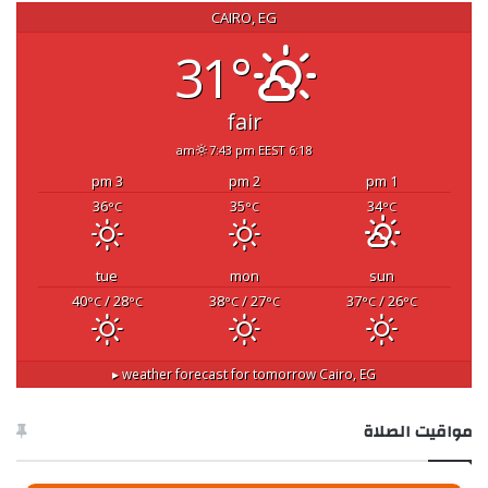
CAIRO, EG
31°
fair
7:43 pm EEST
6:18 am
3 pm
2 pm
1 pm
36
35
34
°C
°C
°C
tue
mon
sun
40
/ 28
38
/ 27
37
/ 26
°C
°C
°C
°C
°C
°C
weather forecast for tomorrow ▸
Cairo, EG
مواقيت الصلاة