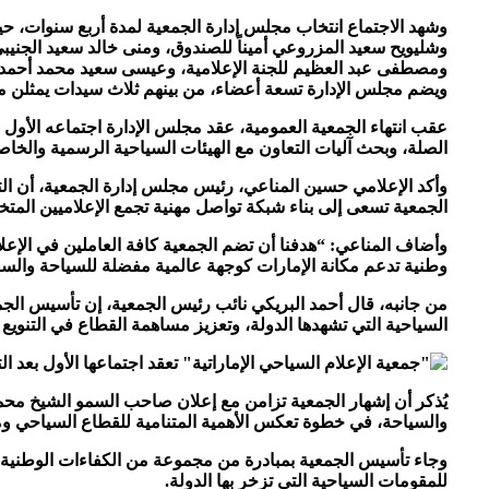
وشهد الاجتماع انتخاب مجلس إدارة الجمعية لمدة أربع سنوات، حيث
وشليويح سعيد المزروعي أميناً للصندوق، ومنى خالد سعيد الجنيبي
ومصطفى عبد العظيم للجنة الإعلامية، وعيسى سعيد محمد أحمد 
ويضم مجلس الإدارة تسعة أعضاء، من بينهم ثلاث سيدات يمثلن مخ
عقب انتهاء الجمعية العمومية، عقد مجلس الإدارة اجتماعه الأول 
الصلة، وبحث آليات التعاون مع الهيئات السياحية الرسمية والخاص
وأكد الإعلامي حسين المناعي، رئيس مجلس إدارة الجمعية، أن ال
الجمعية تسعى إلى بناء شبكة تواصل مهنية تجمع الإعلاميين المتخ
وأضاف المناعي: “هدفنا أن تضم الجمعية كافة العاملين في الإع
وطنية تدعم مكانة الإمارات كوجهة عالمية مفضلة للسياحة والسف
من جانبه، قال أحمد البريكي نائب رئيس الجمعية، إن تأسيس الجمع
السياحية التي تشهدها الدولة، وتعزيز مساهمة القطاع في التنويع 
يُذكر أن إشهار الجمعية تزامن مع إعلان صاحب السمو الشيخ محمد 
والسياحة، في خطوة تعكس الأهمية المتنامية للقطاع السياحي ومساهمته التي تتجاوز 13% من ال
وجاء تأسيس الجمعية بمبادرة من مجموعة من الكفاءات الوطنية بقي
للمقومات السياحية التي تزخر بها الدولة.