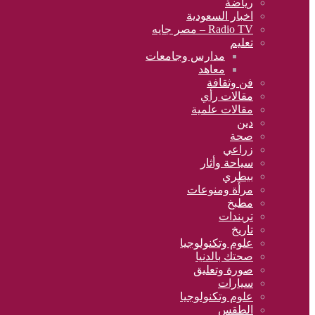
رياضة
اخبار السعودية
Radio TV – مصر جايه
تعليم
مدارس وجامعات
معاهد
فن وثقافة
مقالات رأي
مقالات علمية
دين
صحة
زراعي
سياحة وأثار
بيطري
مرأة ومنوعات
مطبخ
تريندات
تاريخ
علوم وتكنولوجيا
صحتك بالدنيا
صورة وتعليق
سيارات
علوم وتكنولوجيا
الطقس