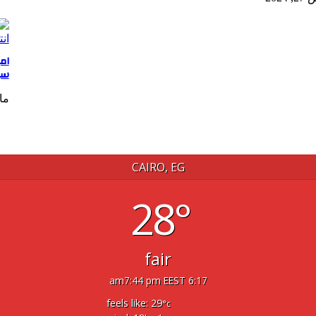
ام
سي
مايو 5
CAIRO, EG
28°
fair
7:44 pm EEST
6:17 am
feels like: 29
°c