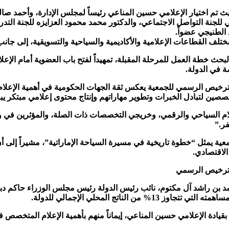
 تم اختيار الإعلامي حسين المناعي رئيساً لمجلس الإدارة، وأحمد صالح
 للجنة التواصل الاجتماعي، والدكتور محمد محمود العزايزه للجنة التد
الطنيجي عضواً.
تلف القطاعات الإعلامية والأكاديمية والسياحية والتسويقية، إلى جا
لبحث خطة العمل للمرحلة المقبلة، تمهيداً لفتح باب العضوية أمام الإع
ة في الدولة.
ترخيص الرسمي للجمعية يعكس ثقة الجهات الحكومية في أهمية الإعلام 
صصين لتبادل الخبرات وتطوير مهاراتهم وإنتاج محتوى إعلامي مبتكر يبرز
لام السياحي والرقمي، وخريجي التخصصات ذات الصلة، والمؤثرين في وس
ر.”
ية يمثل “خطوة تاريخية في مسيرة السياحة الإماراتية”، مشيراً إلى أن
الاقتصادي.
بن راشد آل مكتوم، نائب رئيس الدولة رئيس مجلس الوزراء حاكم دبي، ر
ناتج المحلي الإجمالي للدولة.
ادة الإعلامي حسين المناعي، إيماناً منهم بأهمية الإعلام المتخصص في 