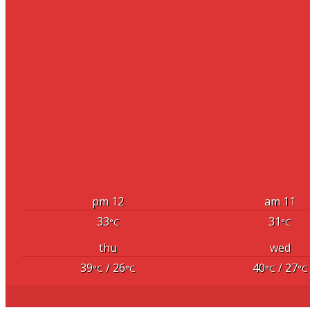
12 pm
11 am
33
31
°C
°C
thu
wed
39
/ 26
40
/ 27
°C
°C
°C
°C