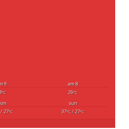
9 am
8 am
8
26
°C
°C
on
sun
/ 27
37
/ 27
°C
°C
°C