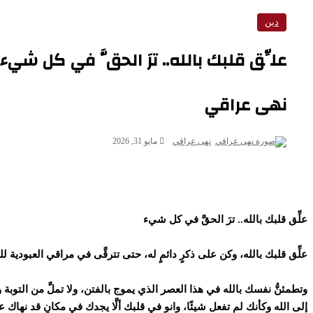
دين
علِّق قلبك بالله.. ترَ الحقَّ في كل شيء
نهى عراقي
نهى عراقي
مايو 31, 2026
علِّق قلبك بالله.. ترَ الحقَّ في كل شيء
علِّق قلبك بالله، وكن على ذكرٍ دائمٍ له، حتى تترقَّى في مراقي العبودية لل
وتطمئنُّ نفسك بالله في هذا العصر الذي يموج بالفتن، ولا تملَّ من التوب
إلى الله وكأنك لم تفعل شيئًا، وانوِ في قلبك ألَّا يجدك في مكانٍ قد نهاك ع