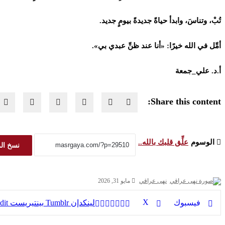
تُبْ، وتناسَ، وابدأ حياةً جديدةً بيومٍ جديد.
أمِّل في الله خيرًا: «أنا عند ظنِّ عبدي بي».
أ.د. علي_جمعة
Share this content:
الوسوم
علِّق قلبك بالله..
نسخ ال
نهى عراقي
مايو 31, 2026
‫X
فيسبوك
لينكدإن
بينتيريست