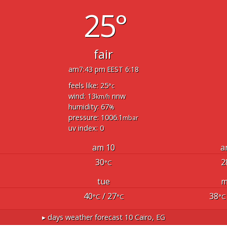
25°
fair
7:43 pm EEST
6:18 am
feels like: 25
°c
wind: 13
nnw
km/h
humidity: 67
%
pressure: 1006.1
mbar
uv index: 0
10 am
30
2
°C
tue
m
40
/ 27
38
°C
°C
°C
10 days weather forecast ▸
Cairo, EG