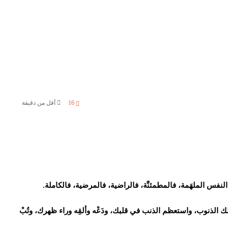
16
أقل من دقيقة
 النفس الملهَمة، فالمطمئنَّة، فالراضية، فالمرضية، فالكاملة.
لك الذنوب، واستعظم الذنب في قلبك، ودَعْه وألقِه وراء ظهرك، وتُبْ