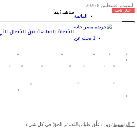
السبت, أغسطس 8 2026
أخبار عاجلة
شاهد أيضاً
القائمة
الخصلة السابعة من الخصال الت
بحث عن
الرئيسية
من نحن
مجلة نجوم مصر
Radio TV – مصر جايه
اتصل بن
الاقسام
مصر
اخبار مصر
سياسة
شؤون خارجية
محافظات
رياضة
اخب
شكاوي المواطنين
مؤسسات ومجتمع مدني
اقتصاد
اسعار ا
عاجل
الرئيسية
/
دين
/
علِّق قلبك بالله.. ترَ الحقَّ في كل شيء