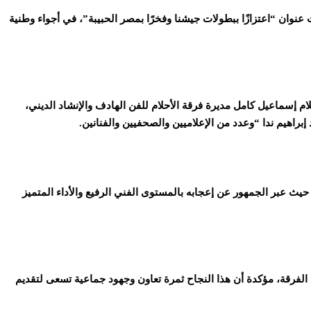
ًا مميزًا بقصر ثقافة الجيزة، بمناسبة الذكرى الـ52 لانتصارات أكتوبر المجيدة، تحت عنوان “اعتزازًا ببطولات جيشنا وفخرًا بمصر الحبيبة”، في أجواء وطنية
م إسماعيل كامل مديرة فرقة الأحلام للفن الهادف والإنشاد الديني،
راهيم ندا “وعدد من الإعلاميين والصحفيين والفنانين.
 حيث عبر الجمهور عن إعجابه بالمستوى الفني الرفيع والأداء المتميز
الفرقة، مؤكدة أن هذا النجاح ثمرة تعاون وجهود جماعية تسعى لتقديم