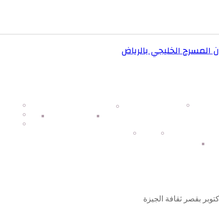
المسرح الخليجي بالرياض
ا
ار السعودية
Radio TV – مصر جايه
فن وث
تعليم
مرأة 
مدارس وجامعات
معاهد
صورة 
العقارات
ما وراء الطبيعة
لعملات
اسعار الذهب
توبر بقصر ثقافة الجيزة