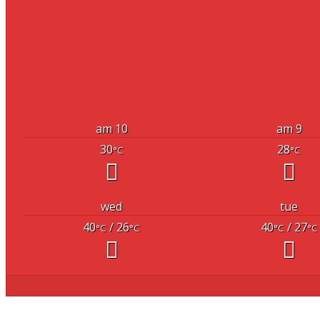
10 am
9 am
30
28
°C
°C
wed
tue
40
/ 26
40
/ 27
°C
°C
°C
°C