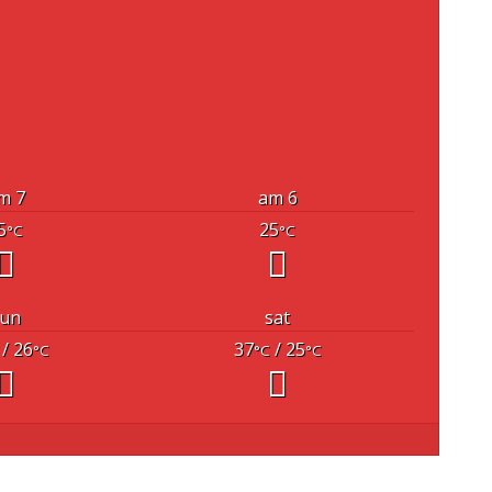
7 am
6 am
5
25
°C
°C
un
sat
/ 26
37
/ 25
°C
°C
°C