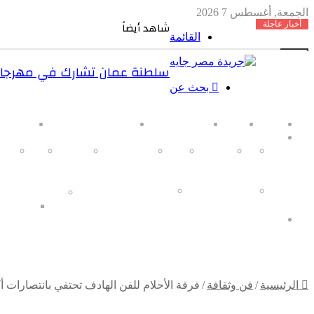
الجمعة, أغسطس 7 2026
أخبار عاجلة
شاهد أيضاً
القائمة
سلطنة عمان تشارك في مهرجان 
بحث عن
الرئيسية
من نحن
مجلة نجوم مصر
Radio TV – مصر جايه
اتصل بن
الاقسام
مصر
اخبار مصر
سياسة
شؤون خارجية
محافظات
رياضة
اخب
شكاوي المواطنين
مؤسسات ومجتمع مدني
اقتصاد
اسعار ا
عاجل
الرئيسية
/
فن وثقافة
/
فرقة الأحلام للفن الهادف تحتفي بانتصارات أك