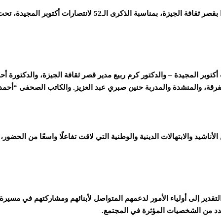
أقامت فرقة الأحلام للفن الهادف والإنشاد الديني أمس، احتفالًا فني
بر المجيدة – والدكتور كرم ربيع مدير قصر ثقافة الجيزة، والدكتورة أحلا
قة، والمنشدة والمدربة حنين صبري عبد العزيز. والكاتب الصحفى “أحمد إب
اشيد والابتهالات الدينية والوطنية التي لاقت تفاعلًا واسعًا من الحضور،
قدير إلى أولياء الأمور لدعمهم المتواصل لأبنائهم ومشاركتهم في مسيرة 
 عدد من الشخصيات المؤثرة في المجتمع.