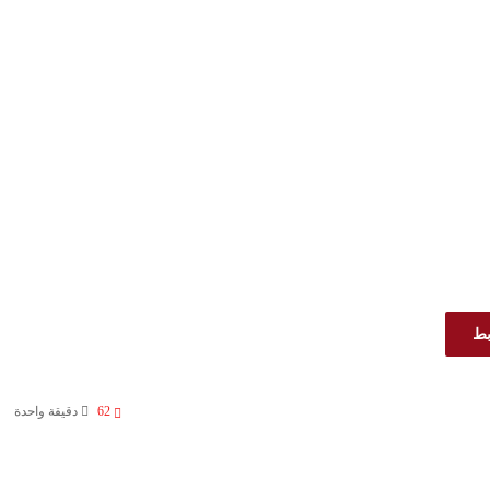
بط
62
دقيقة واحدة