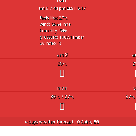
7:44 pm EEST
6:17 am
feels like: 27
°c
wind: 5
nne
km/h
humidity: 54
%
pressure: 1007.11
mbar
uv index: 0
8 am
26
2
°C
mon
s
38
/ 27
37
°C
°C
°C
10 days weather forecast ▸
Cairo, EG