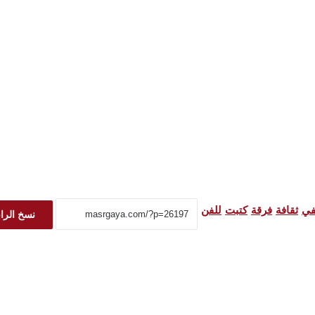
في
ثقافة
فرقة
كتبت
للفن
نسخ الرا