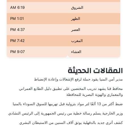
الشروق
6:19 AM
الظهر
1:01 PM
العصر
4:37 PM
المغرب
7:42 PM
العشاء
9:07 PM
المقالات الحديثة
مدير أمن المنيا يقود حملة لرفع الإشغالات وإعادة الإنضباط
محافظ قنا يشهد تدريب المختصين على تطبيق دليل الطابع العمراني
والمعماري والهوية البصرية للمحافظة
ضبط أكثر من 13 ألفًا لتر مواد بترولية قبل تهريبها للسوق السوداء بالمنيا
وزير الخارجية يسلم رسالة خطية من رئيس الجمهورية إلى الرئيس التشادي
كشف أثري جديد بالدقهلية يوثق آلاف السنين من الاستيطان البشري