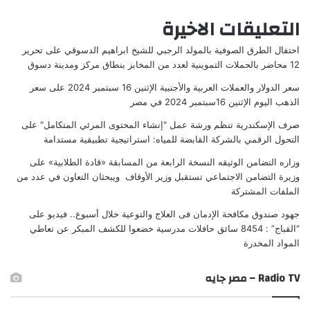
التعليقات الاخيرة
احتفال الطرق الصوفية بالمولد الرجبي للشيخ ابراهيم الدسوقي
على
تحرير
12 محاضر بالحملات التموينية لعدد من المخابز بنطاق مركز ومدينة دسوق
سعر الدولار والعملات العربية والأجنبية الإثنين 16 سبتمبر 2024
على
سعر
الذهب اليوم الإثنين 16سبتمبر 2024 في مصر
صرف الإسكندرية تنظم ورشة عمل "إنشاء المحتوى المرئي المتكامل"
على
التحول الرقمي بالشركة القابضة للمياه: استراتيجية تطبيقية مستدامة
وزاره التضامن الوثيقه النسخة الرابعة من المسابقة «قادة الطلابية»
على
وزيرة التضامن الاجتماعي تستقبل وزير الأوقاف ويبحثان التعاون في عدد من
الملفات المشتركة
جهود صندوق مكافحة الإدمان فى العلاج والتوعية خلال أسبوع.. فيديو
على
“القباج” : 8454 سائق حافلات مدرسية خضعوا للكشف المبكر عن تعاطي
المواد المخدرة
Radio TV – مصر جايه