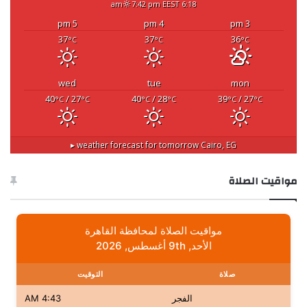
7:42 pm EEST
6:18 am
5 pm
4 pm
3 pm
37
37
36
°C
°C
°C
wed
tue
mon
40
/ 27
40
/ 28
39
/ 27
°C
°C
°C
°C
°C
°C
weather forecast for tomorrow ▸
Cairo, EG
مواقيت الصلاة
مواقيت الصلاة لمحافظة القاهرة
الأحد, 9th أغسطس, 2026
صلاة
التوقيت
الفجر
4:43 AM