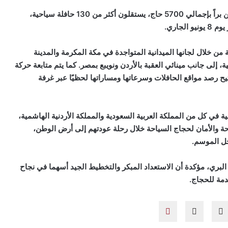
وأضافت أن خطة العودة تشمل جميع حجاج السياحة القادمين براً بإجمالي 5700 حاج، يستقلون أكثر من 130 حافلة سياحية،
جاري.
 من خلال لجانها الميدانية المتواجدة في مكة المكرمة والمدينة
ة، إلى جانب مينائي العقبة بالأردن ونويبع بمصر. كما يتم متابعة حركة
ل منظومة التتبع الإلكتروني (GPS)، التي تتيح رصد مواقع الحافلات وسرعاتها ومساراتها لحظيًا عبر غرفة
ة في كل من المملكة العربية السعودية والمملكة الأردنية الهاشمية،
حة والأمان لحجاج السياحة خلال رحلة عودتهم إلى أرض الوطن،
حل الموسم.
البري، مؤكدة أن الاستعداد المبكر والتخطيط الجيد أسهما في نجاح
مة للحجاج.