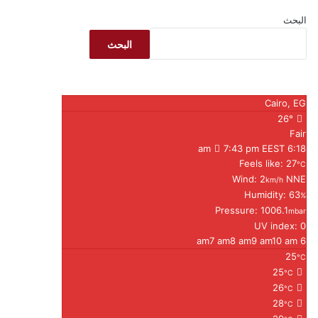
البحث
البحث
Cairo, EG
26°
Fair
7:43 pm EEST
6:18 am
Feels like: 27
°C
Wind: 2
NNE
km/h
Humidity: 63
%
Pressure: 1006.1
mbar
UV index: 0
7 am
8 am
9 am
10 am
6 am
25
°C
25
°C
26
°C
28
°C