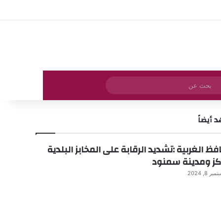
تسجيل الدخول
مقال عشوائي
إضافة عمود جان
بحث
عن
 أيضاً
ظ الغربية :تشديد الرقابة على المخابز البلدية
كز ومدينة سمنود
مبر 8, 2024