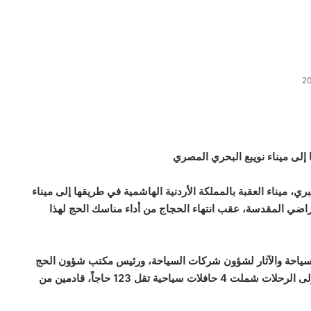
إلى ميناء نويبع البحري المصري
، ميناء العقبة بالمملكة الأردنية الهاشمية في طريقها إلى ميناء
أراضي المقدسة، عقب انتهاء الحجاج من أداء مناسك الحج لهذا
لسياحة والآثار لشؤون شركات السياحة، ورئيس مكتب شؤون الحج
السياحي المصري، ورئيس اللجنة العليا للعمرة والحج، أن أولى الرحلات شملت 4 حافلات سياحية تقل 123 حاجاً، قادمين من