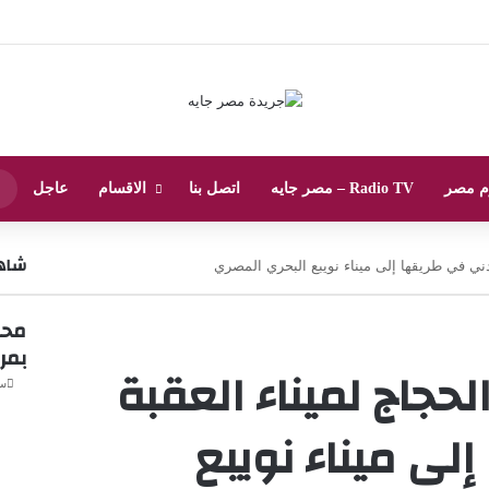
م مصر
Radio TV – مصر جايه
اتصل بنا
الاقسام
عاجل
شاهد
دني في طريقها إلى ميناء نويبع البحري المصري
إ
غ
محاف
ل
بمر
ا
حجاج لميناء العقبة
ق
سبت
لى ميناء نويبع