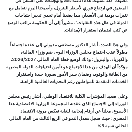
مضيفاً: “لقد تسببت هذه الاعتداءات والهجمات على السفن في
المضيق في ارتفاع فوري لأسعار البترول، وأصبحنا اليوم نتعامل مع
تغيرات يومية في الأسعار، مما يضعنا أمام تحدي تدبير احتياجات
الدولة في ظل هذه التقلبات”، مشيراً إلى أن الحكومة تراقب الوضع
عن كثب لضمان استقرار الإمدادات.
وفي هذا الصدد، أشار الدكتور مصطفى مدبولي إلى عقده اجتماعاً
مطولاً عقب اجتماع مجلس الوزراء اليوم، ضم وزراء المالية،
والكهرباء، والبترول؛ وذلك لوضع خطة العام المالي 2026/2027،
مؤكداً أن الهدف من هذا الاجتماع هو تأمين احتياجات الدولة المصرية
من الطاقة والوقود، وضمان سير الأمور بصورة جيدة واستقرار
الخدمات المقدمة للمواطنين رغم التحديات العالمية الراهنة.
وعلى صعيد المؤشرات الكلية للاقتصاد الوطني، أشار رئيس مجلس
الوزراء إلى الاجتماع الذي عقدته المجموعة الوزارية الاقتصادية هذا
الأسبوع، معلناً عن أرقام إيجابية للغاية تعكس مرونة الاقتصاد
المصري؛ حيث سجل معدل النمو في الربع الثالث من العام المالي
الحالي نسبة 5%.