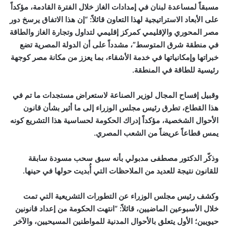
مسبقاً لمساعدة لبنان في إمدادات الغاز خلال الفترة القادمة، مؤكداً
على الأبعاد الاستراتيجية لهذا التعاون قائلاً: “إن هذا الاتفاق يرسخ دور
مصر المحوري والإقليمي كمركز إقليمي لتداول وتجارة الغاز والطاقة
في منطقة شرق المتوسط”، مشدداً على أن الدولة المصرية تضع
خبراتها وإمكانياتها في خدمة الأشقاء، بما يعزز من مكانة مصر كوجهة
رئيسية للطاقة في المنطقة.
وقبيل إفساح المجال لوزير الصناعة لاستعراض مستجدات ما تم في
هذا القطاع، تطرق رئيس مجلس الوزراء إلى ما أثير بشأن قانون
الأحوال الشخصية، مؤكداً إدراك الحكومة لحساسية هذا التشريع كونه
يمس قطاعاً عريضاً من الشعب المصري.
وذكّر الدكتور مصطفى مدبولي بأنه سبق سحب مسودة سابقة
للقانون نتيجة للعديد من الملاحظات التي أُبديت حولها في حينها.
وكشف رئيس مجلس الوزراء عن التطورات التشريعية التي تمت
خلال الأسبوعين الماضيين، قائلاً: “انتهت الحكومة من إعداد قانونين
حيويين؛ الأول يتعلق بالأحوال المدنية للمواطنين المسيحيين، والآخر