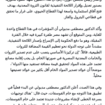
بصدور تعديل وإقرار اللائحة التنفيذية لقانون الثروة المعدنية، بهدف
فتح آفاق استثمارية واسعة لهذا القطاع الحيوي، على غرار ما تحقق
في قطاعي البترول والغاز.
وأكد الدكتور مصطفى مدبولي أن المؤشرات في هذا القطاع واعدة
للغاية، ومن المتوقع أن تشهد مصر طفرة كبيرة فيه خلال الفترة
المقبلة، وهو ما دفع الحكومة إلى الإسراع بإصدار اللائحة التنفيذية،
مشدداً على توجه الدولة نحو تعظيم القيمة المضافة للثروات
الطبيعية، قائلاً: “إن تركيزنا الأساسي ينصب على عدم تصدير الثروات
والخامات المعدنية المصرية في صورتها الخام، بل يجب إقامة مصانع
تعتمد على هذه المواد لتحقيق قيمة مضافة تستفيد منها الدولة”،
موضحاً أن عوائد تصدير المواد الخام أقل بكثير من عوائد تصنيعها
محلياً.
وفي هذا الصدد، أعلن الدكتور مصطفى مدبولي عن البدء فعلياً في
تطبيق هذا التوجه مع خام الفوسفات، حيث قال: “هناك توجيهات
بسرعة الخطى لإنشاء مشروعات جديدة تعتمد على خام الفوسفات،
لضمان عدم تصديره كمادة خام وتحويله إلى منتجات ذات قيمة