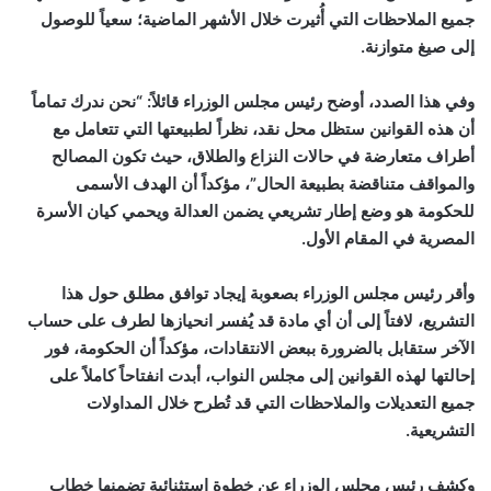
جميع الملاحظات التي أُثيرت خلال الأشهر الماضية؛ سعياً للوصول
إلى صيغ متوازنة.
وفي هذا الصدد، أوضح رئيس مجلس الوزراء قائلاً: “نحن ندرك تماماً
أن هذه القوانين ستظل محل نقد، نظراً لطبيعتها التي تتعامل مع
أطراف متعارضة في حالات النزاع والطلاق، حيث تكون المصالح
والمواقف متناقضة بطبيعة الحال”، مؤكداً أن الهدف الأسمى
للحكومة هو وضع إطار تشريعي يضمن العدالة ويحمي كيان الأسرة
المصرية في المقام الأول.
وأقر رئيس مجلس الوزراء بصعوبة إيجاد توافق مطلق حول هذا
التشريع، لافتاً إلى أن أي مادة قد يُفسر انحيازها لطرف على حساب
الآخر ستقابل بالضرورة ببعض الانتقادات، مؤكداً أن الحكومة، فور
إحالتها لهذه القوانين إلى مجلس النواب، أبدت انفتاحاً كاملاً على
جميع التعديلات والملاحظات التي قد تُطرح خلال المداولات
التشريعية.
وكشف رئيس مجلس الوزراء عن خطوة استثنائية تضمنها خطاب