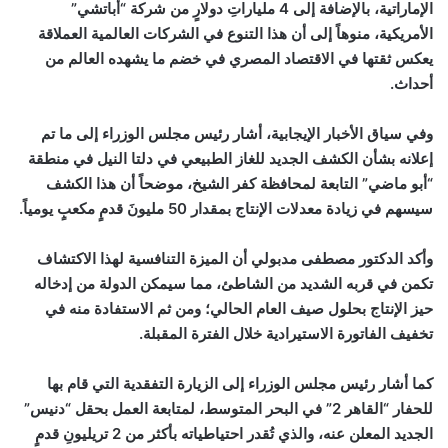
الإماراتية، بالإضافة إلى 4 ملياراتِ دولارٍ من شركة “أباتشي”
الأمريكية، منوهاً إلى أن هذا التنوع في الشركات العالمية العملاقة
يعكس ثقتها في الاقتصاد المصري في خضم ما يشهده العالم من
أحداث.
وفي سياق الأخبار الإيجابية، أشار رئيس مجلس الوزراء إلى ما تم
إعلانه بشأن الكشف الجديد للغاز الطبيعي في دلتا النيل في منطقة
“أبو ماضي” التابعة لمحافظة كفر الشيخ، موضحاً أن هذا الكشف
سيسهم في زيادة معدلات الإنتاج بمقدار 50 مليونَ قدمٍ مكعبٍ يومياً.
وأكد الدكتور مصطفى مدبولي أن الميزة التنافسية لهذا الاكتشاف
تكمن في قربه الشديد من الشاطئ، مما سيمكن الدولة من إدخاله
حيز الإنتاج بحلول صيف العام الحالي؛ ومن ثم الاستفادة منه في
تخفيف الفاتورة الاستيرادية خلال الفترة المقبلة.
كما أشار رئيس مجلس الوزراء إلى الزيارة التفقدية التي قام بها
للحفار “القاهر 2” في البحر المتوسط، لمتابعة العمل بحقل “دنيس”
الجديد المعلن عنه، والذي تُقدر احتياطياته بأكثر من 2 تريليونِ قدمٍ