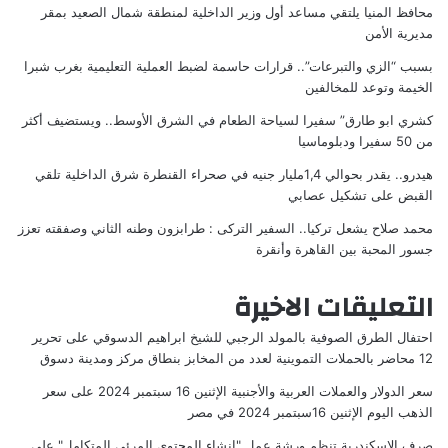
محافظ المنيا يلتقي مساعد أول وزير الداخلية لمنطقة شمال الصعيد بمقر
مديرية الأمن
بسبب “الزي والتبرعات”.. قرارات حاسمة لضبط العملية التعليمية بغرب شبرا
الخيمة وتوعد للمخالفين
كشري ابو طارق” سفيرا لسياحة الطعام في الشرق الأوسط.. ويستضيف أكثر
من 50 سفيرا ودبلوماسيا
هيدرو.. يقدر بحوالي 1,4مليار جنيه في صحراء القنطرة شرق الداخلية تلقي
القبض على تشكيل عصابي
محمد صلاح يشعل تركيا.. السفير التركى : طرابزون وطنه الثاني وصفقته تعزز
جسور المحبة بين القاهرة وأنقرة
التعليقات الاخيرة
احتفال الطرق الصوفية بالمولد الرجبي للشيخ ابراهيم الدسوقي
على
تحرير
12 محاضر بالحملات التموينية لعدد من المخابز بنطاق مركز ومدينة دسوق
سعر الدولار والعملات العربية والأجنبية الإثنين 16 سبتمبر 2024
على
سعر
الذهب اليوم الإثنين 16سبتمبر 2024 في مصر
صرف الإسكندرية تنظم ورشة عمل "إنشاء المحتوى المرئي المتكامل"
على