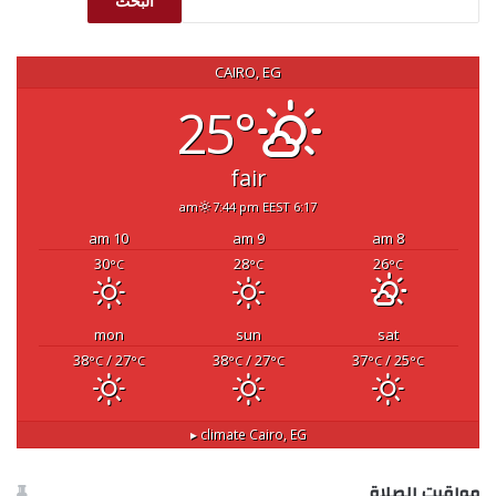
البحث
CAIRO, EG
25°
fair
7:44 pm EEST
6:17 am
10 am
9 am
8 am
30
28
26
°C
°C
°C
mon
sun
sat
38
/ 27
38
/ 27
37
/ 25
°C
°C
°C
°C
°C
°C
climate ▸
Cairo, EG
مواقيت الصلاة