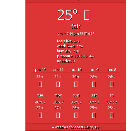
25°
fair
7:44 pm EEST
6:17 am
feels like: 25
°c
wind: 8
nnw
km/h
humidity: 72
%
pressure: 1010.16
mbar
uv index: 0
12 pm
11 am
10 am
9 am
8 am
33
31
30
28
26
°C
°C
°C
°C
°C
tue
mon
sun
sat
fri
40
/
38
/
37
/
37
/
37
/
°C
°C
°C
°C
°C
27
27
26
25
25
°C
°C
°C
°C
°C
weather forecast ▸
Cairo, EG