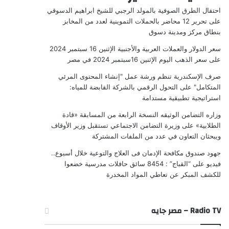
احتفال الطرق الصوفية بالمولد الرجبي للشيخ ابراهيم الدسوقي
على
تحرير 12 محاضر بالحملات التموينية لعدد من المخابز
بنطاق مركز ومدينة دسوق
سعر الدولار والعملات العربية والأجنبية الإثنين 16 سبتمبر 2024
على
سعر الذهب اليوم الإثنين 16سبتمبر 2024 في مصر
صرف الإسكندرية تنظم ورشة عمل "إنشاء المحتوى المرئي
المتكامل"
على
التحول الرقمي بالشركة القابضة للمياه:
استراتيجية تطبيقية مستدامة
وزاره التضامن الوثيقه النسخة الرابعة من المسابقة «قادة
الطلابية»
على
وزيرة التضامن الاجتماعي تستقبل وزير الأوقاف
ويبحثان التعاون في عدد من الملفات المشتركة
جهود صندوق مكافحة الإدمان فى العلاج والتوعية خلال أسبوع..
فيديو
على
“القباج” : 8454 سائق حافلات مدرسية خضعوا
للكشف المبكر عن تعاطي المواد المخدرة
Radio TV – مصر جايه