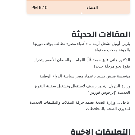
العشاء
9:10 PM
المقالات الحديثة
باربرا أونيل تشعل أزمة .. «أطباء مصر» تطالب بوقف دورتها
بالجونة وحجب محتواها
الدكتور هاني فايز حمد: فُكَّ اللجام… والحصان الأصفر يتحرك
بقوة نحو مرحلة جديدة
مؤسسة فيتش تشيد باعتماد مصر سياسة الدواء الوطنية
وزارة البترول ,,تجهز رصيف لاستقبال وتشغيل سفينة التغويز
الجديدة “إنرجوس فورس”
عاجل … وزارة الصحة تعتمد حركة التنقلات والتكليفات الجديدة
لمديري الصحة بالمحافظات
التعليقات الاخيرة