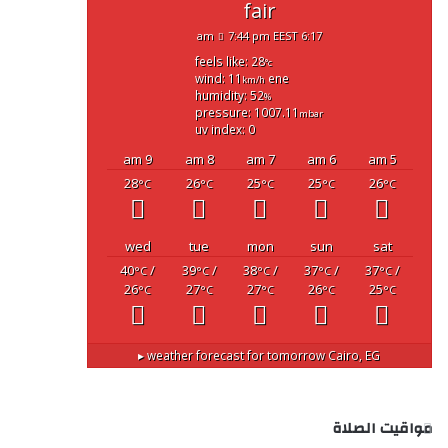
fair
7:44 pm EEST
6:17 am
feels like: 28
°c
wind: 11
ene
km/h
humidity: 52
%
pressure: 1007.11
mbar
uv index: 0
9 am
8 am
7 am
6 am
5 am
28
26
25
25
26
°C
°C
°C
°C
°C
wed
tue
mon
sun
sat
40
/
39
/
38
/
37
/
37
/
°C
°C
°C
°C
°C
26
27
27
26
25
°C
°C
°C
°C
°C
weather forecast for tomorrow ▸
Cairo, EG
مواقيت الصلاة