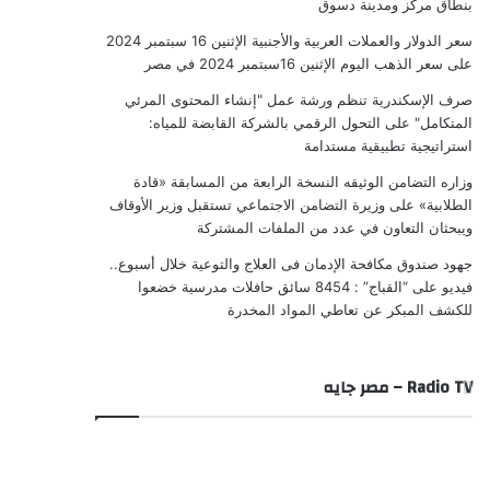
بنطاق مركز ومدينة دسوق
سعر الدولار والعملات العربية والأجنبية الإثنين 16 سبتمبر 2024
على
سعر الذهب اليوم الإثنين 16سبتمبر 2024 في مصر
صرف الإسكندرية تنظم ورشة عمل "إنشاء المحتوى المرئي
المتكامل"
على
التحول الرقمي بالشركة القابضة للمياه:
استراتيجية تطبيقية مستدامة
وزاره التضامن الوثيقه النسخة الرابعة من المسابقة «قادة
الطلابية»
على
وزيرة التضامن الاجتماعي تستقبل وزير الأوقاف
ويبحثان التعاون في عدد من الملفات المشتركة
جهود صندوق مكافحة الإدمان فى العلاج والتوعية خلال أسبوع..
فيديو
على
“القباج” : 8454 سائق حافلات مدرسية خضعوا
للكشف المبكر عن تعاطي المواد المخدرة
Radio TV – مصر جايه