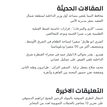
المقالات الحديثة
محافظ المنيا يلتقي مساعد أول وزير الداخلية لمنطقة شمال
الصعيد بمقر مديرية الأمن
بسبب “الزي والتبرعات”.. قرارات حاسمة لضبط العملية
التعليمية بغرب شبرا الخيمة وتوعد للمخالفين
كشري ابو طارق” سفيرا لسياحة الطعام في الشرق الأوسط..
ويستضيف أكثر من 50 سفيرا ودبلوماسيا
هيدرو.. يقدر بحوالي 1,4مليار جنيه في صحراء القنطرة شرق
الداخلية تلقي القبض على تشكيل عصابي
محمد صلاح يشعل تركيا.. السفير التركى : طرابزون وطنه الثاني
وصفقته تعزز جسور المحبة بين القاهرة وأنقرة
التعليقات الاخيرة
احتفال الطرق الصوفية بالمولد الرجبي للشيخ ابراهيم الدسوقي
على
تحرير 12 محاضر بالحملات التموينية لعدد من المخابز