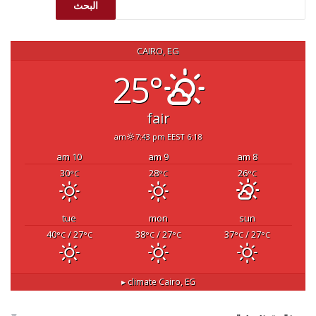
البحث
CAIRO, EG
25°
fair
7:43 pm EEST
6:18 am
10 am
9 am
8 am
30
28
26
°C
°C
°C
tue
mon
sun
40
/ 27
38
/ 27
37
/ 27
°C
°C
°C
°C
°C
°C
climate ▸
Cairo, EG