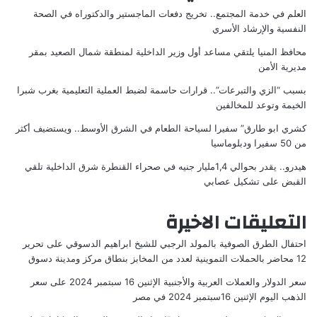
العلم في خدمة المجتمع.. تخريج دفعات الماجستير والدكتوراه في الصحة
النفسية والإرشاد الأسري
محافظ المنيا يلتقي مساعد أول وزير الداخلية لمنطقة شمال الصعيد بمقر
مديرية الأمن
بسبب “الزي والتبرعات”.. قرارات حاسمة لضبط العملية التعليمية بغرب شبرا
الخيمة وتوعد للمخالفين
كشري ابو طارق” سفيرا لسياحة الطعام في الشرق الأوسط.. ويستضيف أكثر
من 50 سفيرا ودبلوماسيا
هيدرو.. يقدر بحوالي 1,4مليار جنيه في صحراء القنطرة شرق الداخلية تلقي
القبض على تشكيل عصابي
التعليقات الاخيرة
احتفال الطرق الصوفية بالمولد الرجبي للشيخ ابراهيم الدسوقي
على
تحرير
12 محاضر بالحملات التموينية لعدد من المخابز بنطاق مركز ومدينة دسوق
سعر الدولار والعملات العربية والأجنبية الإثنين 16 سبتمبر 2024
على
سعر
الذهب اليوم الإثنين 16سبتمبر 2024 في مصر