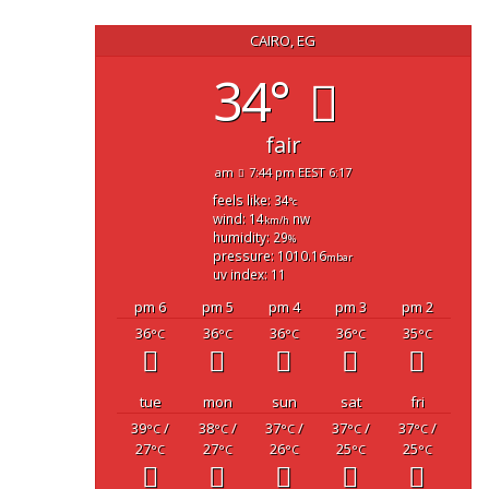
CAIRO, EG
34°
fair
7:44 pm EEST
6:17 am
feels like: 34
°c
wind: 14
nw
km/h
humidity: 29
%
pressure: 1010.16
mbar
uv index: 11
6 pm
5 pm
4 pm
3 pm
2 pm
36
36
36
36
35
°C
°C
°C
°C
°C
tue
mon
sun
sat
fri
39
/
38
/
37
/
37
/
37
/
°C
°C
°C
°C
°C
27
27
26
25
25
°C
°C
°C
°C
°C