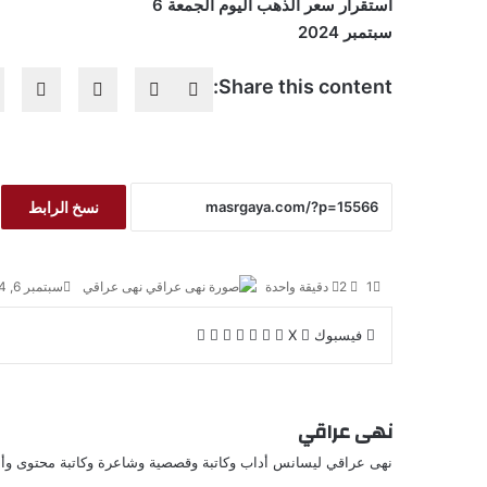
استقرار سعر الذهب اليوم الجمعة 6
سبتمبر 2024
Share this content:
نسخ الرابط
1
2
دقيقة واحدة
نهى عراقي
سبتمبر 6, 2024
فيسبوك
‫X
ل
ب
م
ط
ي
T
ي
R
V
ش
ب
ن
u
ن
e
K
ا
ا
ك
m
ت
d
o
ر
ع
نهى عراقي
د
b
ي
d
n
ك
ة
إ
l
ر
i
t
ة
نهى عراقي ليسانس أداب وكاتبة وقصصية وشاعرة وكاتبة محتوى وأب
ن
r
ي
t
a
ع