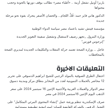
باربرا أونيل تشعل أزمة .. «أطباء مصر» تطالب بوقف دورتها بالجونة وحجب
محتواها
الدكتور هاني فايز حمد: فُكَّ اللجام… والحصان الأصفر يتحرك بقوة نحو مرحلة
جديدة
مؤسسة فيتش تشيد باعتماد مصر سياسة الدواء الوطنية
وزارة البترول ,,تجهز رصيف لاستقبال وتشغيل سفينة التغويز الجديدة
“إنرجوس فورس”
عاجل … وزارة الصحة تعتمد حركة التنقلات والتكليفات الجديدة لمديري الصحة
بالمحافظات
التعليقات الاخيرة
احتفال الطرق الصوفية بالمولد الرجبي للشيخ ابراهيم الدسوقي
على
تحرير
12 محاضر بالحملات التموينية لعدد من المخابز بنطاق مركز ومدينة دسوق
سعر الدولار والعملات العربية والأجنبية الإثنين 16 سبتمبر 2024
على
سعر
الذهب اليوم الإثنين 16سبتمبر 2024 في مصر
صرف الإسكندرية تنظم ورشة عمل "إنشاء المحتوى المرئي المتكامل"
على
التحول الرقمي بالشركة القابضة للمياه: استراتيجية تطبيقية مستدامة