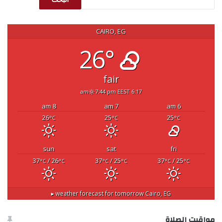
CAIRO, EG
26°
fair
7:44 pm EEST
6:17 am
8 am
7 am
6 am
26
25
25
°C
°C
°C
sun
sat
fri
37
/ 26
37
/ 25
37
/ 25
°C
°C
°C
°C
°C
°C
weather forecast for tomorrow ▸
Cairo, EG
مواقيت الصلاة