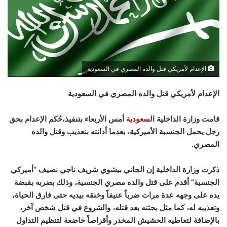
الإعدام لأمريكي قتل والده المصري في السعودية
الإعدام لأمريكي قتل والده المصري في السعودية
قامت وزارة الداخلية
السعودية
أمس الأربعاء بتنفيذ،حُكم الإعدام بحق
رجل يحمل الجنسية الأميركية، بعدما أدانته بتعذيب وقتل والده
المصري.
ذكرت وزارة الداخلية إن الجاني بيشوي شريف ناجي نصيف “أميركي
الجنسية” أقدم على قتل والده مصري الجنسية، وذلك بضربه بقبضة
يده على وجهه عدة مرات ضرباً عنيفاً وخنقه بيديه حتى فارق الحياة،
وتعذيبه له، كما مثل بجثته بعد قتله، والشروع في قتل شخص آخر،
بالإضافة لتعاطيه الحشيش المخدر وأقراصاً خاضعة لتنظيم التداول