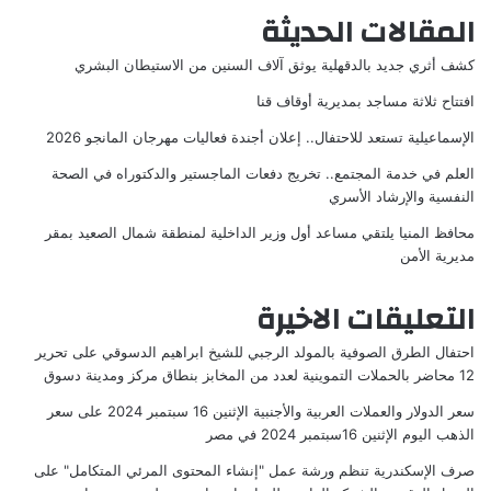
المقالات الحديثة
كشف أثري جديد بالدقهلية يوثق آلاف السنين من الاستيطان البشري
افتتاح ثلاثة مساجد بمديرية أوقاف قنا
الإسماعيلية تستعد للاحتفال.. إعلان أجندة فعاليات مهرجان المانجو 2026
العلم في خدمة المجتمع.. تخريج دفعات الماجستير والدكتوراه في الصحة
النفسية والإرشاد الأسري
محافظ المنيا يلتقي مساعد أول وزير الداخلية لمنطقة شمال الصعيد بمقر
مديرية الأمن
التعليقات الاخيرة
احتفال الطرق الصوفية بالمولد الرجبي للشيخ ابراهيم الدسوقي
على
تحرير
12 محاضر بالحملات التموينية لعدد من المخابز بنطاق مركز ومدينة دسوق
سعر الدولار والعملات العربية والأجنبية الإثنين 16 سبتمبر 2024
على
سعر
الذهب اليوم الإثنين 16سبتمبر 2024 في مصر
صرف الإسكندرية تنظم ورشة عمل "إنشاء المحتوى المرئي المتكامل"
على