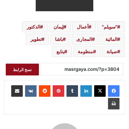
"سويلم"
أعمال
إيمان
الدكتور
المائية
المجارى
باشا
تطوير
صيانة
منظومة
يتابع
نسخ الرابط
لينكدإن
بينتيريست
مشاركة عبر البريد
طباعة