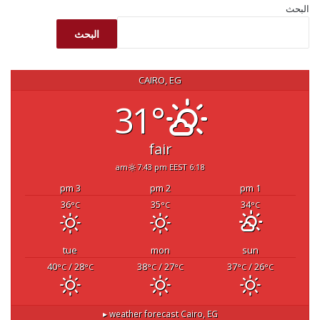
البحث
البحث
CAIRO, EG
31°
fair
7:43 pm EEST
6:18 am
3 pm
2 pm
1 pm
36
35
34
°C
°C
°C
tue
mon
sun
40
/ 28
38
/ 27
37
/ 26
°C
°C
°C
°C
°C
°C
weather forecast ▸
Cairo, EG