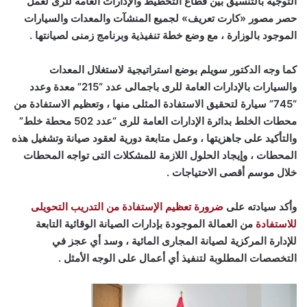
التوجيه بالتنسيق بين قطاع التخطيط والإدارات العامة للرى لعمل
حصر مصور «كارت تعريف» لجميع المنشآت والمعدات والسيارات
الموجود بالوزارة ، مع وضع خطة تنفيذية وبرنامج زمنى لصيانتها .
كما وجه الدكتور سويلم بوضع استراتيجية لاستغلال المعدات
والسيارات بالإدارات العامة للرى باجمالى عدد “215” معدة وعدد
“745” سيارة لتحقيق الاستفادة المثلى منها ، وتعظيم الاستفادة من
محطات الخلط بدائرة الإدارات العامة للرى “عدد 502 محطة خلط”
والتأكيد على جاهزيتها ، وعمل متابعة دورية لعقود صيانة وتشغيل هذه
المحطات ، وإيجاد الحلول اللازمة للمشكلات التى تواجه المحطات
خلال موسم أقصى الاحتياجات .
وأكد سيادته على
ضرورة تعظيم الإستفادة من التدريب التحويلى
للاستفادة
من العمالة الموجودة بإدارات الصيانة الوقائية التابعة
للإدارة المركزية لصيانة المجارى المائية ، وسد أي عجز في
التخصصات المطلوبة لتنفيذ أي أعمال على الوجه الأمثل .