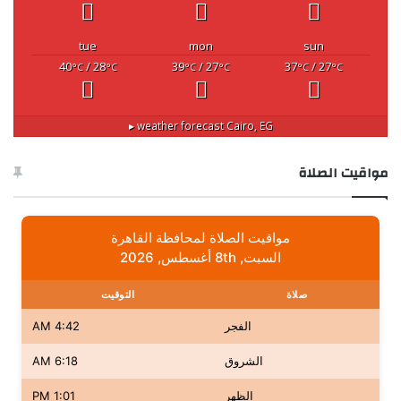
tue
mon
sun
40
/ 28
39
/ 27
37
/ 27
°C
°C
°C
°C
°C
°C
weather forecast ▸
Cairo, EG
مواقيت الصلاة
مواقيت الصلاة لمحافظة القاهرة
السبت, 8th أغسطس, 2026
صلاة
التوقيت
الفجر
4:42 AM
الشروق
6:18 AM
الظهر
1:01 PM