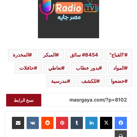
"القباج"
8454 سائق
المبكر
المخدرة
المواد
بدور خطاب
تعاطي
حافلات
خضعوا
للكشف
مدرسية
نسخ الرابط
لينكدإن
بينتيريست
مشاركة عبر البريد
طباعة