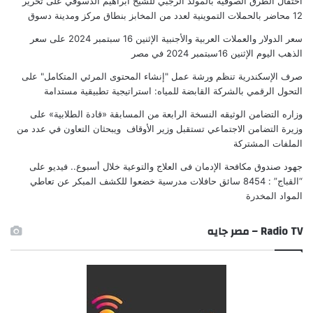
احتفال الطرق الصوفية بالمولد الرجبي للشيخ ابراهيم الدسوقي
على
تحرير
12 محاضر بالحملات التموينية لعدد من المخابز بنطاق مركز ومدينة دسوق
سعر الدولار والعملات العربية والأجنبية الإثنين 16 سبتمبر 2024
على
سعر
الذهب اليوم الإثنين 16سبتمبر 2024 في مصر
صرف الإسكندرية تنظم ورشة عمل "إنشاء المحتوى المرئي المتكامل"
على
التحول الرقمي بالشركة القابضة للمياه: استراتيجية تطبيقية مستدامة
وزاره التضامن الوثيقه النسخة الرابعة من المسابقة «قادة الطلابية»
على
وزيرة التضامن الاجتماعي تستقبل وزير الأوقاف ويبحثان التعاون في عدد من
الملفات المشتركة
جهود صندوق مكافحة الإدمان فى العلاج والتوعية خلال أسبوع.. فيديو
على
“القباج” : 8454 سائق حافلات مدرسية خضعوا للكشف المبكر عن تعاطي
المواد المخدرة
Radio TV – مصر جايه