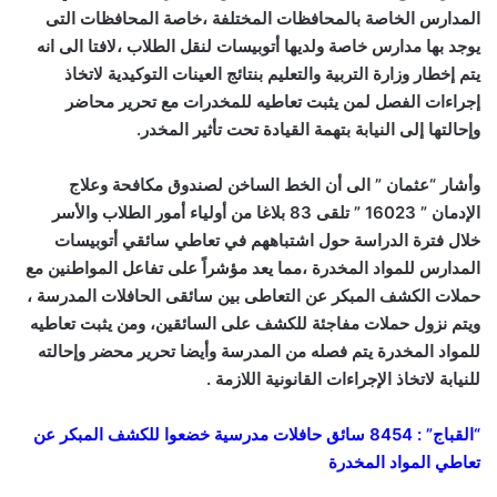
المدارس الخاصة بالمحافظات المختلفة ،خاصة المحافظات التى
يوجد بها مدارس خاصة ولديها أتوبيسات لنقل الطلاب ،لافتا الى انه
يتم إخطار وزارة التربية والتعليم بنتائج العينات التوكيدية لاتخاذ
إجراءات الفصل لمن يثبت تعاطيه للمخدرات مع تحرير محاضر
وإحالتها إلى النيابة بتهمة القيادة تحت تأثير المخدر.
وأشار “عثمان ” الى أن الخط الساخن لصندوق مكافحة وعلاج
الإدمان ” 16023 ” تلقى 83 بلاغا من أولياء أمور الطلاب والأسر
خلال فترة الدراسة حول اشتباههم في تعاطي سائقي أتوبيسات
المدارس للمواد المخدرة ،مما يعد مؤشراً على تفاعل المواطنين مع
حملات الكشف المبكر عن التعاطى بين سائقى الحافلات المدرسة ،
ويتم نزول حملات مفاجئة للكشف على السائقين، ومن يثبت تعاطيه
للمواد المخدرة يتم فصله من المدرسة وأيضا تحرير محضر وإحالته
للنيابة لاتخاذ الإجراءات القانونية اللازمة .
“القباج” : 8454 سائق حافلات مدرسية خضعوا للكشف المبكر عن
تعاطي المواد المخدرة