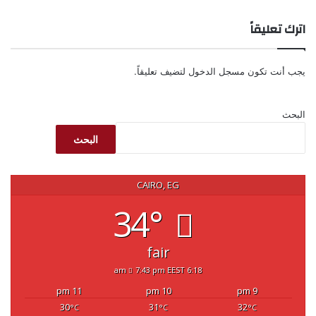
اترك تعليقاً
يجب أنت تكون
مسجل الدخول
لتضيف تعليقاً.
البحث
البحث
CAIRO, EG
34°
fair
7:43 pm EEST
6:18 am
11 pm
10 pm
9 pm
30
31
32
°C
°C
°C