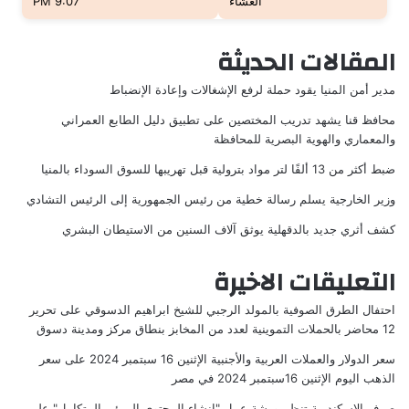
العشاء
9:07 PM
المقالات الحديثة
مدير أمن المنيا يقود حملة لرفع الإشغالات وإعادة الإنضباط
محافظ قنا يشهد تدريب المختصين على تطبيق دليل الطابع العمراني
والمعماري والهوية البصرية للمحافظة
ضبط أكثر من 13 ألفًا لتر مواد بترولية قبل تهريبها للسوق السوداء بالمنيا
وزير الخارجية يسلم رسالة خطية من رئيس الجمهورية إلى الرئيس التشادي
كشف أثري جديد بالدقهلية يوثق آلاف السنين من الاستيطان البشري
التعليقات الاخيرة
احتفال الطرق الصوفية بالمولد الرجبي للشيخ ابراهيم الدسوقي
على
تحرير
12 محاضر بالحملات التموينية لعدد من المخابز بنطاق مركز ومدينة دسوق
سعر الدولار والعملات العربية والأجنبية الإثنين 16 سبتمبر 2024
على
سعر
الذهب اليوم الإثنين 16سبتمبر 2024 في مصر
صرف الإسكندرية تنظم ورشة عمل "إنشاء المحتوى المرئي المتكامل"
على