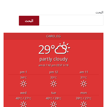
البحث
البحث
CAIRO, EG
29°
partly cloudy
7:42 pm EEST
6:18 am
1 pm
12 pm
11 am
34
33
31
°C
°C
°C
wed
tue
mon
40
/ 27
40
/ 28
39
/ 27
°C
°C
°C
°C
°C
°C