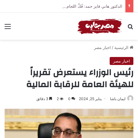
الدكتور هاني فايز حمد: فُكَّ اللجام… والحصان الأصفر يتحرك بقوة نحو مرحلة جديدة
بحث عن
الق
الرئيسية
/
اخبار مصر
اخبار مصر
رئيس الوزراء يستعرض تقريراً
للهيئة العامة للرقابة المالية
ايمان باشا
يناير 25, 2024
0
2
3 دقائق