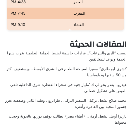
العصر
4:38 PM
المغرب
7:45 PM
العشاء
9:10 PM
المقالات الحديثة
بسبب “الزي والتبرعات”.. قرارات حاسمة لضبط العملية التعليمية بغرب شبرا
الخيمة وتوعد للمخالفين
كشري ابو طارق” سفيرا لسياحة الطعام في الشرق الأوسط.. ويستضيف أكثر
من 50 سفيرا ودبلوماسيا
هيدرو.. يقدر بحوالي 1,4مليار جنيه في صحراء القنطرة شرق الداخلية تلقي
القبض على تشكيل عصابي
محمد صلاح يشعل تركيا.. السفير التركى : طرابزون وطنه الثاني وصفقته تعزز
جسور المحبة بين القاهرة وأنقرة
باربرا أونيل تشعل أزمة .. «أطباء مصر» تطالب بوقف دورتها بالجونة وحجب
محتواها