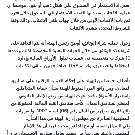
استرداد الاستثمار في الصندوق على شكل ذهب أو نقود، موضحا أن
عملية الاكتتاب يقصد بها التقدم للاستثمار في الصندوق خلال فترة
فتح باب الاكتتاب الأولى من خلال جهات تلقي الاكتئاب، وذلك وفقا
للشروط المحددة بنشرة الاكتئاب.
وحول عملية شراء الوثائق، أوضح رئيس الهيئة أنه يتم التعاقد على
شراء هذه الوثائق من خلال الجهات المعنية المخصصة لذلك وعددها
10 شركات متخصصة في عمليات تداول الأوراق المالية وإدارة
المحافظ والصناديق، وقد تم لاحقا إضافة جهتين لتلقي الاكتتاب.
وأضاف: حرصا من الهيئة على إحكام العملية الرقابية على صناديق
المعادن، ومن واقع الدور المنوط للهيئة بشأن حماية المتعاملين
واستقرار الأسواق، فقد انتهت الهيئة من وضع الإطار القانوني
المنظم لصناديق المعادن كأحد صناديق القيم المالية المنقولة من
واقع قانون سوق رأس المال رقم (95) لسنة 1992، والقرارات
التنظيمية الصادرة عن مجلس إدارة الهيئة في هذا الشأن.
وفي السياق نفسه، أوضح الدكتور محمد فريد أن هذا الإطار
التنظيمي والتشريعي يبدأ من تنظيم تعامل صناديق الاستثمار، مروراً