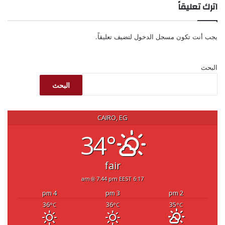
اترك تعليقاً
يجب أنت تكون
مسجل الدخول
لتضيف تعليقاً.
البحث
البحث
CAIRO, EG
34°
fair
7:44 pm EEST
6:17 am
4 pm
3 pm
2 pm
36
36
35
°C
°C
°C