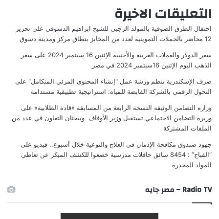
التعليقات الاخيرة
احتفال الطرق الصوفية بالمولد الرجبي للشيخ ابراهيم الدسوقي
على
تحرير
12 محاضر بالحملات التموينية لعدد من المخابز بنطاق مركز ومدينة دسوق
سعر الدولار والعملات العربية والأجنبية الإثنين 16 سبتمبر 2024
على
سعر
الذهب اليوم الإثنين 16سبتمبر 2024 في مصر
صرف الإسكندرية تنظم ورشة عمل "إنشاء المحتوى المرئي المتكامل"
على
التحول الرقمي بالشركة القابضة للمياه: استراتيجية تطبيقية مستدامة
وزاره التضامن الوثيقه النسخة الرابعة من المسابقة «قادة الطلابية»
على
وزيرة التضامن الاجتماعي تستقبل وزير الأوقاف ويبحثان التعاون في عدد من
الملفات المشتركة
جهود صندوق مكافحة الإدمان فى العلاج والتوعية خلال أسبوع.. فيديو
على
“القباج” : 8454 سائق حافلات مدرسية خضعوا للكشف المبكر عن تعاطي
المواد المخدرة
Radio TV – مصر جايه