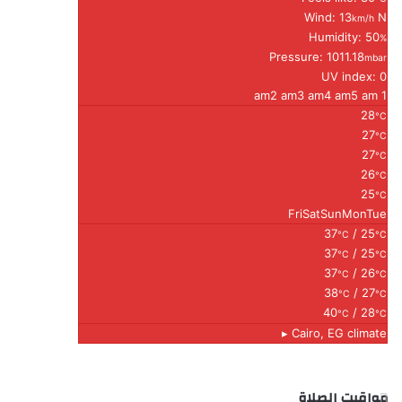
Wind: 13
N
km/h
Humidity: 50
%
Pressure: 1011.18
mbar
UV index: 0
2 am
3 am
4 am
5 am
1 am
28
°C
27
°C
27
°C
26
°C
25
°C
Fri
Sat
Sun
Mon
Tue
37
/ 25
°C
°C
37
/ 25
°C
°C
37
/ 26
°C
°C
38
/ 27
°C
°C
40
/ 28
°C
°C
Cairo, EG
climate ▸
مواقيت الصلاة