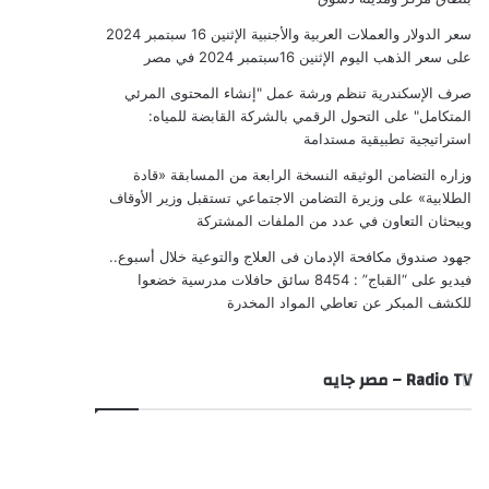
سعر الدولار والعملات العربية والأجنبية الإثنين 16 سبتمبر 2024
على
سعر الذهب اليوم الإثنين 16سبتمبر 2024 في مصر
صرف الإسكندرية تنظم ورشة عمل "إنشاء المحتوى المرئي
المتكامل"
على
التحول الرقمي بالشركة القابضة للمياه:
استراتيجية تطبيقية مستدامة
وزاره التضامن الوثيقه النسخة الرابعة من المسابقة «قادة
الطلابية»
على
وزيرة التضامن الاجتماعي تستقبل وزير الأوقاف
ويبحثان التعاون في عدد من الملفات المشتركة
جهود صندوق مكافحة الإدمان فى العلاج والتوعية خلال أسبوع..
فيديو
على
“القباج” : 8454 سائق حافلات مدرسية خضعوا
للكشف المبكر عن تعاطي المواد المخدرة
Radio TV – مصر جايه