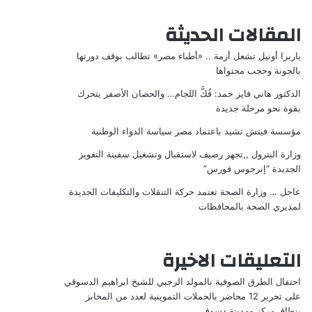
المقالات الحديثة
باربرا أونيل تشعل أزمة .. «أطباء مصر» تطالب بوقف دورتها
بالجونة وحجب محتواها
الدكتور هاني فايز حمد: فُكَّ اللجام… والحصان الأصفر يتحرك
بقوة نحو مرحلة جديدة
مؤسسة فيتش تشيد باعتماد مصر سياسة الدواء الوطنية
وزارة البترول ,,تجهز رصيف لاستقبال وتشغيل سفينة التغويز
الجديدة “إنرجوس فورس”
عاجل … وزارة الصحة تعتمد حركة التنقلات والتكليفات الجديدة
لمديري الصحة بالمحافظات
التعليقات الاخيرة
احتفال الطرق الصوفية بالمولد الرجبي للشيخ ابراهيم الدسوقي
على
تحرير 12 محاضر بالحملات التموينية لعدد من المخابز
بنطاق مركز ومدينة دسوق