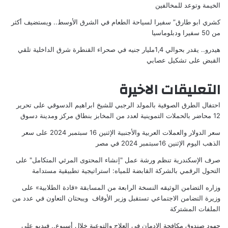
الخيمة وتوعد للمخالفين
كشري ابو طارق” سفيرا لسياحة الطعام في الشرق الأوسط.. ويستضيف أكثر
من 50 سفيرا ودبلوماسيا
هيدرو.. يقدر بحوالي 1,4مليار جنيه في صحراء القنطرة شرق الداخلية تلقي
القبض على تشكيل عصابي
التعليقات الاخيرة
احتفال الطرق الصوفية بالمولد الرجبي للشيخ ابراهيم الدسوقي
على
تحرير
12 محاضر بالحملات التموينية لعدد من المخابز بنطاق مركز ومدينة دسوق
سعر الدولار والعملات العربية والأجنبية الإثنين 16 سبتمبر 2024
على
سعر
الذهب اليوم الإثنين 16سبتمبر 2024 في مصر
صرف الإسكندرية تنظم ورشة عمل "إنشاء المحتوى المرئي المتكامل"
على
التحول الرقمي بالشركة القابضة للمياه: استراتيجية تطبيقية مستدامة
وزاره التضامن الوثيقه النسخة الرابعة من المسابقة «قادة الطلابية»
على
وزيرة التضامن الاجتماعي تستقبل وزير الأوقاف ويبحثان التعاون في عدد من
الملفات المشتركة
جهود صندوق مكافحة الإدمان فى العلاج والتوعية خلال أسبوع.. فيديو
على