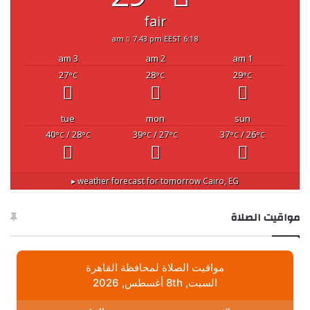
fair
7:43 pm EEST
6:18 am
3 am
2 am
1 am
27
28
29
°C
°C
°C
tue
mon
sun
40
/ 28
39
/ 27
37
/ 26
°C
°C
°C
°C
°C
°C
weather forecast for tomorrow ▸
Cairo, EG
مواقيت الصلاة
مواقيت الصلاة لمحافظة القاهرة
السبت, 8th أغسطس, 2026