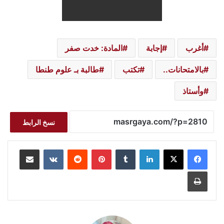
أغرب
إجابة
المادة: خدت صفر
بالامتحانات..
تكتب
طالبة بـ علوم طنطا
وأستاذ
نسخ الرابط
لينكدإن
بينتيريست
مشاركة عبر البريد
طباعة