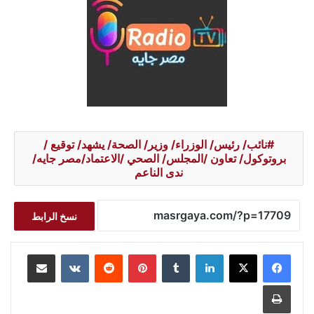
نائب/ رئيس/ الوزراء/ وزير/ الصحة/ يشهد/ توقيع /
بروتوكول/ تعاون /المجلس/ الصحي /الاعتماد/مصر جايه/
ندى الناعم
نسخ الرابط
لينكدإن
بينتيريست
مشاركة عبر البريد
طباعة