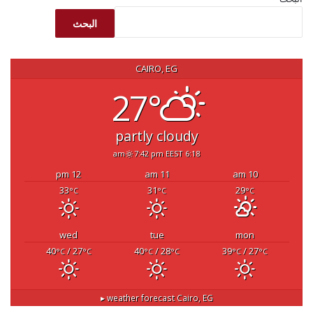
البحث
CAIRO, EG
27°
partly cloudy
7:42 pm EEST
6:18 am
12 pm
11 am
10 am
33
31
29
°C
°C
°C
wed
tue
mon
40
/ 27
40
/ 28
39
/ 27
°C
°C
°C
°C
°C
°C
weather forecast ▸
Cairo, EG