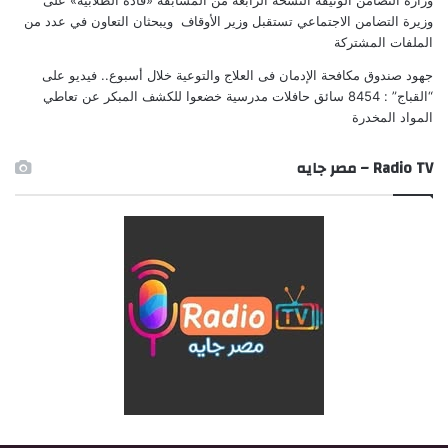
وزاره التضامن الوثيقه النسخة الرابعة من المسابقة «قادة الطلابية»
على
وزيرة التضامن الاجتماعي تستقبل وزير الأوقاف ويبحثان التعاون في عدد من
الملفات المشتركة
جهود صندوق مكافحة الإدمان فى العلاج والتوعية خلال أسبوع.. فيديو
على
“القباج” : 8454 سائق حافلات مدرسية خضعوا للكشف المبكر عن تعاطي
المواد المخدرة
Radio TV – مصر جايه