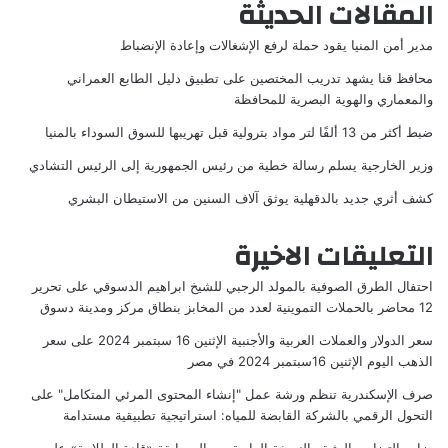
المقالات الحديثة
مدير أمن المنيا يقود حملة لرفع الإشغالات وإعادة الإنضباط
محافظ قنا يشهد تدريب المختصين على تطبيق دليل الطابع العمراني
والمعماري والهوية البصرية للمحافظة
ضبط أكثر من 13 ألفًا لتر مواد بترولية قبل تهريبها للسوق السوداء بالمنيا
وزير الخارجية يسلم رسالة خطية من رئيس الجمهورية إلى الرئيس التشادي
كشف أثري جديد بالدقهلية يوثق آلاف السنين من الاستيطان البشري
التعليقات الاخيرة
احتفال الطرق الصوفية بالمولد الرجبي للشيخ ابراهيم الدسوقي
على
تحرير
12 محاضر بالحملات التموينية لعدد من المخابز بنطاق مركز ومدينة دسوق
سعر الدولار والعملات العربية والأجنبية الإثنين 16 سبتمبر 2024
على
سعر
الذهب اليوم الإثنين 16سبتمبر 2024 في مصر
صرف الإسكندرية تنظم ورشة عمل "إنشاء المحتوى المرئي المتكامل"
على
التحول الرقمي بالشركة القابضة للمياه: استراتيجية تطبيقية مستدامة