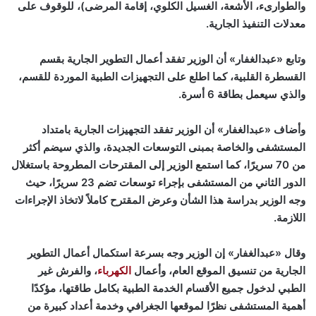
والطوارىء، الأشعة، الغسيل الكلوي، إقامة المرضى)، للوقوف على
معدلات التنفيذ الجارية.
وتابع «عبدالغفار» أن الوزير تفقد أعمال التطوير الجارية بقسم
القسطرة القلبية، كما اطلع على التجهيزات الطبية الموردة للقسم،
والذي سيعمل بطاقة 6 أسرة.
وأضاف «عبدالغفار» أن الوزير تفقد التجهيزات الجارية بامتداد
المستشفى والخاصة بمبنى التوسعات الجديدة، والذي سيضم أكثر
من 70 سريرًا، كما استمع الوزير إلى المقترحات المطروحة باستغلال
الدور الثاني من المستشفى بإجراء توسعات تضم 23 سريرًا، حيث
وجه الوزير بدراسة هذا الشأن وعرض المقترح كاملاً لاتخاذ الإجراءات
اللازمة.
وقال «عبدالغفار» إن الوزير وجه بسرعة استكمال أعمال التطوير
الجارية من تنسيق الموقع العام، وأعمال
الكهرباء
، والفرش غير
الطبي لدخول جميع الأقسام الخدمة الطبية بكامل طاقتها، مؤكدًا
أهمية المستشفى نظرًا لموقعها الجغرافي وخدمة أعداد كبيرة من