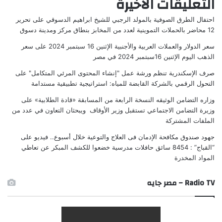
التعليقات الاخيرة
احتفال الطرق الصوفية بالمولد الرجبي للشيخ ابراهيم الدسوقي
على
تحرير
12 محاضر بالحملات التموينية لعدد من المخابز بنطاق مركز ومدينة دسوق
سعر الدولار والعملات العربية والأجنبية الإثنين 16 سبتمبر 2024
على
سعر
الذهب اليوم الإثنين 16سبتمبر 2024 في مصر
صرف الإسكندرية تنظم ورشة عمل "إنشاء المحتوى المرئي المتكامل"
على
التحول الرقمي بالشركة القابضة للمياه: استراتيجية تطبيقية مستدامة
وزاره التضامن الوثيقه النسخة الرابعة من المسابقة «قادة الطلابية»
على
وزيرة التضامن الاجتماعي تستقبل وزير الأوقاف ويبحثان التعاون في عدد من
الملفات المشتركة
جهود صندوق مكافحة الإدمان فى العلاج والتوعية خلال أسبوع.. فيديو
على
“القباج” : 8454 سائق حافلات مدرسية خضعوا للكشف المبكر عن تعاطي
المواد المخدرة
Radio TV – مصر جايه