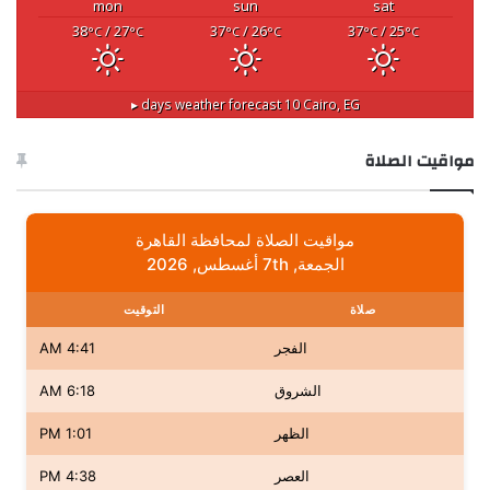
mon
sun
sat
38
/ 27
37
/ 26
37
/ 25
°C
°C
°C
°C
°C
°C
10 days weather forecast ▸
Cairo, EG
مواقيت الصلاة
مواقيت الصلاة لمحافظة القاهرة
الجمعة, 7th أغسطس, 2026
صلاة
التوقيت
الفجر
4:41 AM
الشروق
6:18 AM
الظهر
1:01 PM
العصر
4:38 PM