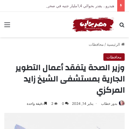
هيدرو.. يقدر بحوالي 1,4مليار جنيه في صحراء القنطرة شرق الداخلية تلقي القبض على تشكيل عصابي
بحث عن
الق
الرئيسية
/
محافظات
محافظات
وزير الصحة يتفقد أعمال التطوير
الجارية بمستشفى الشيخ زايد
المركزي
بدور خطاب
يناير 14, 2024
0
2
دقيقة واحدة