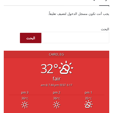
يجب أنت تكون
مسجل الدخول
لتضيف تعليقاً.
البحث
البحث
CAIRO, EG
32°
fair
7:44 pm EEST
6:17 am
3 pm
2 pm
1 pm
36
36
35
°C
°C
°C