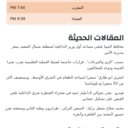
المغرب
7:44 PM
العشاء
9:09 PM
المقالات الحديثة
محافظ المنيا يلتقي مساعد أول وزير الداخلية لمنطقة شمال الصعيد بمقر
مديرية الأمن
بسبب “الزي والتبرعات”.. قرارات حاسمة لضبط العملية التعليمية بغرب شبرا
الخيمة وتوعد للمخالفين
كشري ابو طارق” سفيرا لسياحة الطعام في الشرق الأوسط.. ويستضيف أكثر
من 50 سفيرا ودبلوماسيا
هيدرو.. يقدر بحوالي 1,4مليار جنيه في صحراء القنطرة شرق الداخلية تلقي
القبض على تشكيل عصابي
محمد صلاح يشعل تركيا.. السفير التركى : طرابزون وطنه الثاني وصفقته تعزز
جسور المحبة بين القاهرة وأنقرة