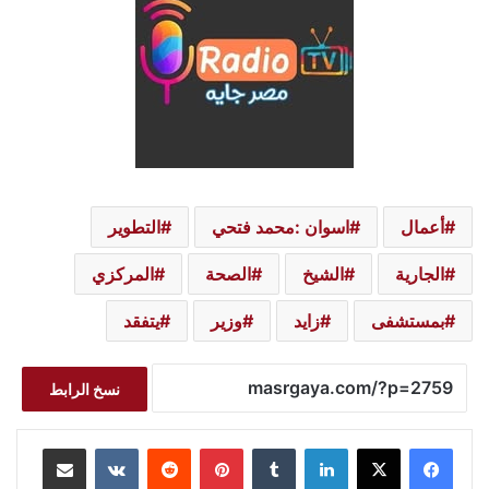
أعمال
اسوان :محمد فتحي
التطوير
الجارية
الشيخ
الصحة
المركزي
بمستشفى
زايد
وزير
يتفقد
نسخ الرابط
لينكدإن
بينتيريست
مشاركة عبر البريد