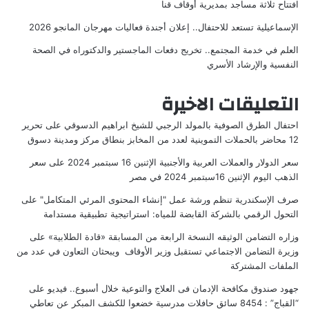
افتتاح ثلاثة مساجد بمديرية أوقاف قنا
الإسماعيلية تستعد للاحتفال.. إعلان أجندة فعاليات مهرجان المانجو 2026
العلم في خدمة المجتمع.. تخريج دفعات الماجستير والدكتوراه في الصحة
النفسية والإرشاد الأسري
التعليقات الاخيرة
احتفال الطرق الصوفية بالمولد الرجبي للشيخ ابراهيم الدسوقي
على
تحرير
12 محاضر بالحملات التموينية لعدد من المخابز بنطاق مركز ومدينة دسوق
سعر الدولار والعملات العربية والأجنبية الإثنين 16 سبتمبر 2024
على
سعر
الذهب اليوم الإثنين 16سبتمبر 2024 في مصر
صرف الإسكندرية تنظم ورشة عمل "إنشاء المحتوى المرئي المتكامل"
على
التحول الرقمي بالشركة القابضة للمياه: استراتيجية تطبيقية مستدامة
وزاره التضامن الوثيقه النسخة الرابعة من المسابقة «قادة الطلابية»
على
وزيرة التضامن الاجتماعي تستقبل وزير الأوقاف ويبحثان التعاون في عدد من
الملفات المشتركة
جهود صندوق مكافحة الإدمان فى العلاج والتوعية خلال أسبوع.. فيديو
على
“القباج” : 8454 سائق حافلات مدرسية خضعوا للكشف المبكر عن تعاطي