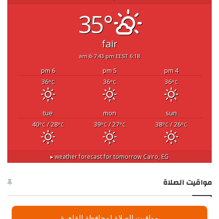
35°
fair
7:43 pm EEST
6:18 am
6 pm
5 pm
4 pm
36
36
36
°C
°C
°C
tue
mon
sun
40
/ 28
39
/ 27
38
/ 26
°C
°C
°C
°C
°C
°C
weather forecast for tomorrow ▸
Cairo, EG
مواقيت الصلاة
مواقيت الصلاة لمحافظة القاهرة