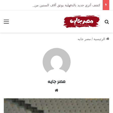
كشف أثري جديد بالدقهلية يوثق آلاف السنين من الاستيطان البشري
بحث عن
الق
الرئيسية
/
مصر جايه
مصر جايه
موقع
الويب